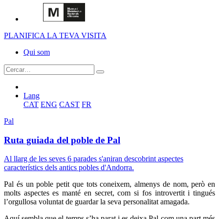
PLANIFICA LA TEVA VISITA
Qui som
Lang
CAT
ENG
CAST
FR
Pal
Ruta guiada del poble de Pal
Al llarg de les seves 6 parades s'aniran descobrint aspectes
característics dels antics pobles d'Andorra.
Pal és un poble petit que tots coneixem, almenys de nom, però en
molts aspectes es manté en secret, com si fos introvertit i tingués
l’orgullosa voluntat de guardar la seva personalitat amagada.
Aquí sembla que el temps s’ha parat i es deixa Pal com una part més