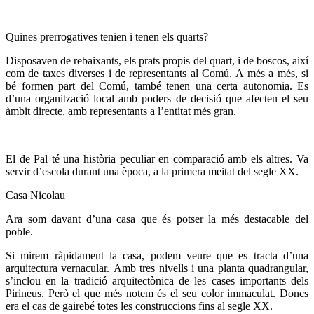
Quines prerrogatives tenien i tenen els quarts?
Disposaven de rebaixants, els prats propis del quart, i de boscos, així
com de taxes diverses i de representants al Comú. A més a més, si
bé formen part del Comú, també tenen una certa autonomia. Es
d’una organització local amb poders de decisió que afecten el seu
àmbit directe, amb representants a l’entitat més gran.
El de Pal té una història peculiar en comparació amb els altres. Va
servir d’escola durant una època, a la primera meitat del segle XX.
Casa Nicolau
Ara som davant d’una casa que és potser la més destacable del
poble.
Si mirem ràpidament la casa, podem veure que es tracta d’una
arquitectura vernacular. Amb tres nivells i una planta quadrangular,
s’inclou en la tradició arquitectònica de les cases importants dels
Pirineus. Però el que més notem és el seu color immaculat. Doncs
era el cas de gairebé totes les construccions fins al segle XX.