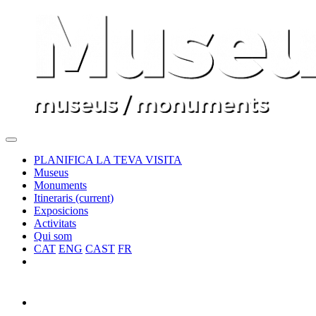
PLANIFICA LA TEVA VISITA
Museus
Monuments
Itineraris
(current)
Exposicions
Activitats
Qui som
CAT
ENG
CAST
FR