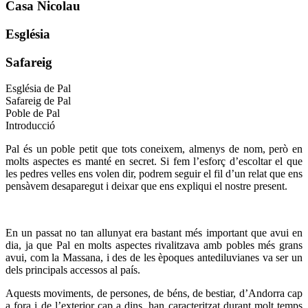
Casa Nicolau
Església
Safareig
Església de Pal
Safareig de Pal
Poble de Pal
Introducció
Pal és un poble petit que tots coneixem, almenys de nom, però en
molts aspectes es manté en secret. Si fem l’esforç d’escoltar el que
les pedres velles ens volen dir, podrem seguir el fil d’un relat que ens
pensàvem desaparegut i deixar que ens expliqui el nostre present.
En un passat no tan allunyat era bastant més important que avui en
dia, ja que Pal en molts aspectes rivalitzava amb pobles més grans
avui, com la Massana, i des de les èpoques antediluvianes va ser un
dels principals accessos al país.
Aquests moviments, de persones, de béns, de bestiar, d’Andorra cap
a fora i de l’exterior cap a dins, han caracteritzat durant molt temps