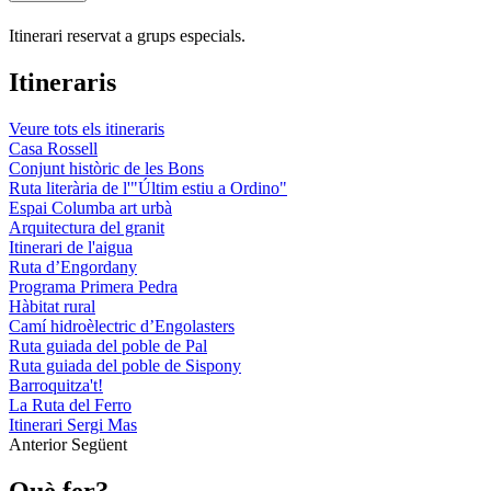
Itinerari reservat a grups especials.
Itineraris
Veure tots els itineraris
Casa Rossell
Conjunt històric de les Bons
Ruta literària de l'"Últim estiu a Ordino"
Espai Columba art urbà
Arquitectura del granit
Itinerari de l'aigua
Ruta d’Engordany
Programa Primera Pedra
Hàbitat rural
Camí hidroèlectric d’Engolasters
Ruta guiada del poble de Pal
Ruta guiada del poble de Sispony
Barroquitza't!
La Ruta del Ferro
Itinerari Sergi Mas
Anterior
Següent
Què fer?