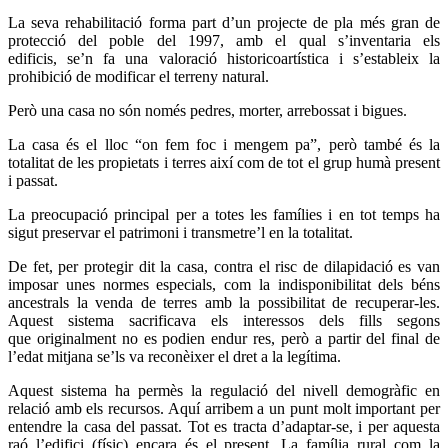
La seva rehabilitació forma part d’un projecte de pla més gran de
protecció del poble del 1997, amb el qual s’inventaria els
edificis, se’n fa una valoració historicoartística i s’estableix la
prohibició de modificar el terreny natural.
Però una casa no són només pedres, morter, arrebossat i bigues.
La casa és el lloc “on fem foc i mengem pa”, però també és la
totalitat de les propietats i terres així com de tot el grup humà present
i passat.
La preocupació principal per a totes les famílies i en tot temps ha
sigut preservar el patrimoni i transmetre’l en la totalitat.
De fet, per protegir dit la casa, contra el risc de dilapidació es van
imposar unes normes especials, com la indisponibilitat dels béns
ancestrals la venda de terres amb la possibilitat de recuperar-les.
Aquest sistema sacrificava els interessos dels fills segons
que originalment no es podien endur res, però a partir del final de
l’edat mitjana se’ls va reconèixer el dret a la legítima.
Aquest sistema ha permès la regulació del nivell demogràfic en
relació amb els recursos. Aquí arribem a un punt molt important per
entendre la casa del passat. Tot es tracta d’adaptar-se, i per aquesta
raó l’edifici (físic) encara és el present. La família rural com la