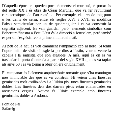
D’aquella època en queden pocs elements: el mur sud, el porxo és
del segle XX i és obra de Cèsar Martinell que va fer reutilitzant
característiques de l’art romànic. Per exemple, els arcs de mig punt
o les dents de serra; entre els segles XVI i XVII es modifica
l’absis semicircular per un de quadrangular i es va construir la
sagristia adjacent. Es van guardar, però, elements simbòlics com
l’obertura/finestra a l’est. L’est és la direcció a Jerusalem, però també
és per on l'església reb la primera llum del matí.
Al peu de la nau es veu clarament l’ampliació cap al nord. Si teniu
l’oportunitat de visitar l’església per dins a l’estiu, veureu veure la
capella i la sagristia que són afegides. A més, aquí és on es va
traslladar la porta d’entrada a partir del segle XVII que es va tapiar
als anys 60 i es va tornar a obrir on era originalment.
El campanar és l’element arquitectònic romànic que s’ha mantingut
més immutable des que es va construir. Hi veiem unes finestres
geminades molt estilitzades i a l’últim pis, unes finestres geminades
dobles. Les finestres dels dos darrers pisos estan emmarcades en
arcuacions cegues. Aquest és l’únic exemple amb finestres
geminades dobles a Andorra.
Font de Pal
Safareig