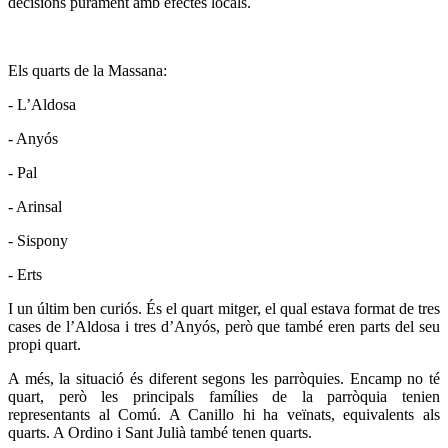
decisions purament amb efectes locals.
Els quarts de la Massana:
- L’Aldosa
- Anyós
- Pal
- Arinsal
- Sispony
- Erts
I un últim ben curiós. És el quart mitger, el qual estava format de tres
cases de l’Aldosa i tres d’Anyós, però que també eren parts del seu
propi quart.
A més, la situació és diferent segons les parròquies. Encamp no té
quart, però les principals famílies de la parròquia tenien
representants al Comú. A Canillo hi ha veïnats, equivalents als
quarts. A Ordino i Sant Julià també tenen quarts.