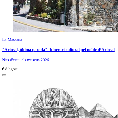
La Massana
"Arinsal, última parada". Itinerari cultural pel poble d’Arinsal
Nits d'estiu als museus 2026
6 d’agost