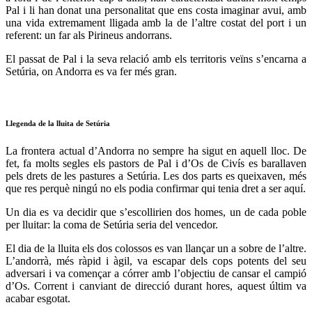
Pal i li han donat una personalitat que ens costa imaginar avui, amb
una vida extremament lligada amb la de l’altre costat del port i un
referent: un far als Pirineus andorrans.
El passat de Pal i la seva relació amb els territoris veïns s’encarna a
Setúria, on Andorra es va fer més gran.
Llegenda de la lluita de Setúria
La frontera actual d’Andorra no sempre ha sigut en aquell lloc. De
fet, fa molts segles els pastors de Pal i d’Os de Civís es barallaven
pels drets de les pastures a Setúria. Les dos parts es queixaven, més
que res perquè ningú no els podia confirmar qui tenia dret a ser aquí.
Un dia es va decidir que s’escollirien dos homes, un de cada poble
per lluitar: la coma de Setúria seria del vencedor.
El dia de la lluita els dos colossos es van llançar un a sobre de l’altre.
L’andorrà, més ràpid i àgil, va escapar dels cops potents del seu
adversari i va començar a córrer amb l’objectiu de cansar el campió
d’Os. Corrent i canviant de direcció durant hores, aquest últim va
acabar esgotat.