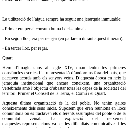
La utilització de l’aigua sempre ha seguit una jerarquia immutable:
- Primer era per al consum humà i dels animals.
- En segon lloc, era per netejar (en parlarem durant aquest itinerari).
- En tercer lloc, per regar.
Quart
Hem d’imaginar-nos al segle XIV, quan tenim les primeres
constàncies escrites i la representació d’andorrans fora del país, que
pactaven acords amb els senyors veïns. D’aquesta època en neix la
jerarquia institucional que encara coneixem, una organització
vertebrada amb l’objectiu d’abastar totes les capes de la societat i del
territori. Primer el Consell de la Terra, el Comú i el Quart.
Aquesta última organització és la del poble. No tenim gaires
coneixements dels seus inicis. Suposem que eren reunions en llocs
comunitaris on es tractaven els diferents assumptes del poble o de la
comunitat veïnal. La explicació del neixement
d'aquestes representacions va ser les dificultats comunicatives i les