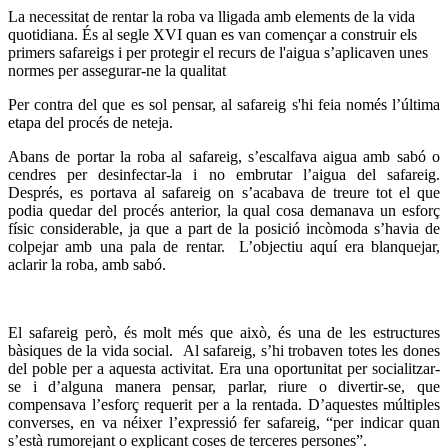
La necessitat de rentar la roba va lligada amb elements de la vida
quotidiana. És al segle XVI quan es van començar a construir els
primers safareigs i per protegir el recurs de l'aigua s’aplicaven unes
normes per assegurar-ne la qualitat
Per contra del que es sol pensar, al safareig s'hi feia només l’última
etapa del procés de neteja.
Abans de portar la roba al safareig, s’escalfava aigua amb sabó o
cendres per desinfectar-la i no embrutar l’aigua del safareig.
Després, es portava al safareig on s’acabava de treure tot el que
podia quedar del procés anterior, la qual cosa demanava un esforç
físic considerable, ja que a part de la posició incòmoda s’havia de
colpejar amb una pala de rentar. L’objectiu aquí era blanquejar,
aclarir la roba, amb sabó.
El safareig però, és molt més que això, és una de les estructures
bàsiques de la vida social. Al safareig, s’hi trobaven totes les dones
del poble per a aquesta activitat. Era una oportunitat per socialitzar-
se i d’alguna manera pensar, parlar, riure o divertir-se, que
compensava l’esforç requerit per a la rentada. D’aquestes múltiples
converses, en va néixer l’expressió fer safareig, “per indicar quan
s’està rumorejant o explicant coses de terceres persones”.