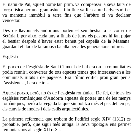
El natiu de Pal, aquell home tan prim, va compensar la seva falta de
força física per una gran astúcia i in fine va fer caure l’adversari i el
va mantenir immòbil a terra fins que l’àrbitre el va declarar
vencedor.
Des de llavors els andorrans porten el seu bestiar a la coma de
Setúria i, per això, cada any a finals de juny els pastors hi fan pujar
el bestiar després d’haver estat beneït pel capellà de la Massana,
guardant el lloc de la famosa batalla per a les generacions futures.
Església
El porxo de l’església de Sant Climent de Pal era on la comunitat es
podia reunir i conversar de tots aquests temes que interessaven a les
comunitats rurals i de pagesos. Era l’únic edifici prou gran per a
l’assistència, i era de tots.
Aquest porxo, però, no és de l’església romànica. De fet, de totes les
esglésies romàniques d’Andorra aquesta és potser una de les menys
romàniques, però a la vegada la que simbolitza més el pas del temps,
els canvis de modes i dels estils arquitectònics.
La primera referència que trobem de l’edifici segle XIV (1312) és
probable, però, que sigui més antiga: la seva tipologia ens permet
remuntar-nos al segle XII o XI.