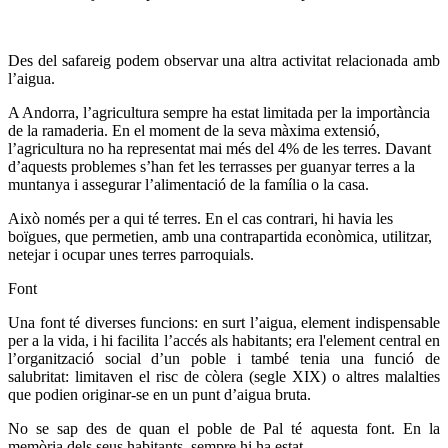
Des del safareig podem observar una altra activitat relacionada amb
l’aigua.
A Andorra, l’agricultura sempre ha estat limitada per la importància
de la ramaderia. En el moment de la seva màxima extensió,
l’agricultura no ha representat mai més del 4% de les terres. Davant
d’aquests problemes s’han fet les terrasses per guanyar terres a la
muntanya i assegurar l’alimentació de la família o la casa.
Això només per a qui té terres. En el cas contrari, hi havia les
boïgues, que permetien, amb una contrapartida econòmica, utilitzar,
netejar i ocupar unes terres parroquials.
Font
Una font té diverses funcions: en surt l’aigua, element indispensable
per a la vida, i hi facilita l’accés als habitants; era l'element central en
l’organització social d’un poble i també tenia una funció de
salubritat: limitaven el risc de còlera (segle XIX) o altres malalties
que podien originar-se en un punt d’aigua bruta.
No se sap des de quan el poble de Pal té aquesta font. En la
memòria dels seus habitants, sempre hi ha estat.