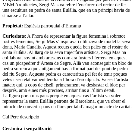
MBM Arquitectes, Sergi Mas va rebre l’encàrrec del rector de fer
una escultura en pedra de santa Eulàlia, que en un principi havia de
situar-se a l’altar.
Propietat:
Església parroquial d’Encamp
Curiositats
: A l’hora de representar la figura femenina i sobretot
rostres femenins, Sergi Mas s’inspirava i utilitzava de model la seva
dona, Maria Canalís. Aquest recurs queda ben palès en el rostre de
santa Eulàlia. Al llarg de la seva trajectòria artística, Sergi Mas ha
col·laborat sovint amb artesans com ara fusters i ferrers, en aquest
cas un picapedrer d’Artesa de Segre. Allà van aconseguir un bloc de
pedra sorrenca que antigament havia format part del pont de pedra
del riu Segre. Aquesta pedra es caracteritza pel fet de tenir poques
vetes i ser relativament tendra a l’hora d’esculpir-la. Va ser l’artista
mateix qui, a cops de cisell, primerament va desbastar el bloc per
després, amb eines més precises, arribar fins a l’últim detall.
La figura porta uns pans perquè en aquest cas l’artista va voler
representar la santa Eulàlia patrona de Barcelona, que va obrar el
miracle de convertir pans en flors per tal d’amagar un acte de caritat.
Cal Pere descripció
Ceràmica i senyalització