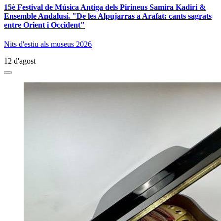
15è Festival de Música Antiga dels Pirineus Samira Kadiri &
Ensemble Andalusí. "De les Alpujarras a Arafat: cants sagrats
entre Orient i Occident"
Nits d'estiu als museus 2026
12 d'agost