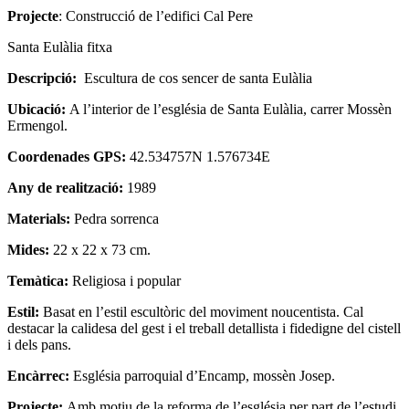
Projecte
: Construcció de l’edifici Cal Pere
Santa Eulàlia fitxa
Descripció:
Escultura de cos sencer de santa Eulàlia
Ubicació:
A l’interior de l’església de Santa Eulàlia, carrer Mossèn
Ermengol.
Coordenades GPS:
42.534757N 1.576734E
Any de realització:
1989
Materials:
Pedra sorrenca
Mides:
22 x 22 x 73 cm.
Temàtica:
Religiosa i popular
Estil:
Basat en l’estil escultòric del moviment noucentista. Cal
destacar la calidesa del gest i el treball detallista i fidedigne del cistell
i dels pans.
Encàrrec:
Església parroquial d’Encamp, mossèn Josep.
Projecte:
Amb motiu de la reforma de l’església per part de l’estudi