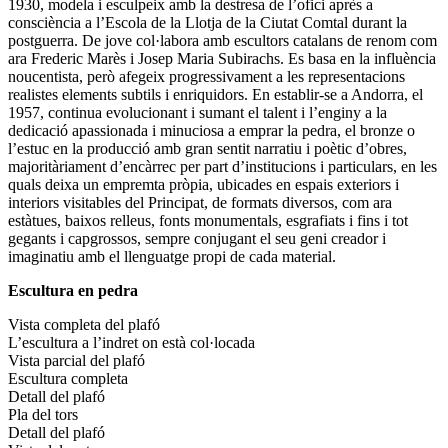
1930, modela i esculpeix amb la destresa de l’ofici après a
consciència a l’Escola de la Llotja de la Ciutat Comtal durant la
postguerra. De jove col·labora amb escultors catalans de renom com
ara Frederic Marès i Josep Maria Subirachs. Es basa en la influència
noucentista, però afegeix progressivament a les representacions
realistes elements subtils i enriquidors. En establir-se a Andorra, el
1957, continua evolucionant i sumant el talent i l’enginy a la
dedicació apassionada i minuciosa a emprar la pedra, el bronze o
l’estuc en la producció amb gran sentit narratiu i poètic d’obres,
majoritàriament d’encàrrec per part d’institucions i particulars, en les
quals deixa un empremta pròpia, ubicades en espais exteriors i
interiors visitables del Principat, de formats diversos, com ara
estàtues, baixos relleus, fonts monumentals, esgrafiats i fins i tot
gegants i capgrossos, sempre conjugant el seu geni creador i
imaginatiu amb el llenguatge propi de cada material.
Escultura en pedra
Vista completa del plafó
L’escultura a l’indret on està col·locada
Vista parcial del plafó
Escultura completa
Detall del plafó
Pla del tors
Detall del plafó