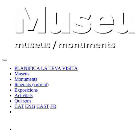
PLANIFICA LA TEVA VISITA
Museus
Monuments
Itineraris
(current)
Exposicions
Activitats
Qui som
CAT
ENG
CAST
FR