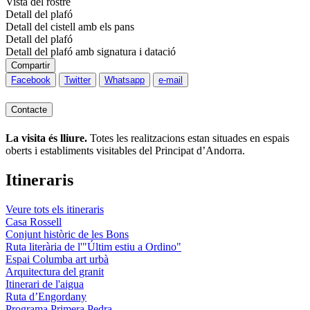
Vista del rostre
Detall del plafó
Detall del cistell amb els pans
Detall del plafó
Detall del plafó amb signatura i datació
Compartir
Facebook
Twitter
Whatsapp
e-mail
Contacte
La visita és lliure.
Totes les realitzacions estan situades en espais
oberts i establiments visitables del Principat d’Andorra.
Itineraris
Veure tots els itineraris
Casa Rossell
Conjunt històric de les Bons
Ruta literària de l'"Últim estiu a Ordino"
Espai Columba art urbà
Arquitectura del granit
Itinerari de l'aigua
Ruta d’Engordany
Programa Primera Pedra