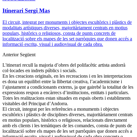
Itinerari Sergi Mas
El circuit, integrat per monuments i objectes escultòrics i plàstics de
modalitats artístiques diverses, majoritàriament centrats en motius
populars, històrics o religiosos, consta de punts concrets de
localització sobre els mapes de les set parròquies que donen accés a
informació escrita, visual i audiovisual de cada obra.
Anterior
Següent
L'itinerari recull la majoria d’obres del polifacètic artista andorrà
col·locades en indrets públics i socials.
En les creacions originals, en les recreacions i en les interpretacions
es dona un equilibri entre la llibertat creativa, l’academicisme i
l’ajustament a condicionants externs, ja que gairebé la totalitat de les
expressions respon a encàrrecs d’institucions, entitats i particulars.
Totes les realitzacions estan situades en espais oberts i establiments
visitables del Principat d’Andorra.
El circuit, integrat per les referències a monuments i objectes
escultòrics i plàstics de disciplines diverses, majoritàriament centrats
en motius populars, històrics o religiosos, relacionats directament
amb els clients i les temàtiques de les comandes, consta de punts de
localització sobre els mapes de les set parròquies que donen accés a
informació escrita, visual i audiovisual de cada obra concreta o