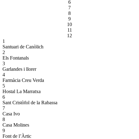
6
7
8
9
10
11
12
1
Santuari de Canòlich
2
Els Fontanals
3
Garlandes i llorer
4
Farmàcia Creu Verda
5
Hostal La Marratxa
6
Sant Cristòfol de la Rabassa
7
Casa Ivo
8
Casa Molines
9
Font de l’Àrtic