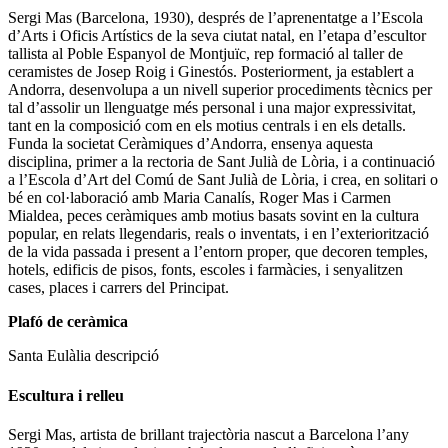
Sergi Mas (Barcelona, 1930), després de l’aprenentatge a l’Escola
d’Arts i Oficis Artístics de la seva ciutat natal, en l’etapa d’escultor
tallista al Poble Espanyol de Montjuïc, rep formació al taller de
ceramistes de Josep Roig i Ginestós. Posteriorment, ja establert a
Andorra, desenvolupa a un nivell superior procediments tècnics per
tal d’assolir un llenguatge més personal i una major expressivitat,
tant en la composició com en els motius centrals i en els detalls.
Funda la societat Ceràmiques d’Andorra, ensenya aquesta
disciplina, primer a la rectoria de Sant Julià de Lòria, i a continuació
a l’Escola d’Art del Comú de Sant Julià de Lòria, i crea, en solitari o
bé en col·laboració amb Maria Canalís, Roger Mas i Carmen
Mialdea, peces ceràmiques amb motius basats sovint en la cultura
popular, en relats llegendaris, reals o inventats, i en l’exteriorització
de la vida passada i present a l’entorn proper, que decoren temples,
hotels, edificis de pisos, fonts, escoles i farmàcies, i senyalitzen
cases, places i carrers del Principat.
Plafó de ceràmica
Santa Eulàlia descripció
Escultura i relleu
Sergi Mas, artista de brillant trajectòria nascut a Barcelona l’any