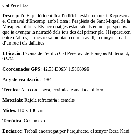
Cal Pere fitxa
Descripció
: El plafó identifica l’edifici i està emmarcat. Representa
el Carnaval d’Encamp, amb l’ossa i l’església de Sant Miquel de la
Mosquera al fons. Els personatges estan situats en una perspectiva
que fa avançar la narració dels fets des del primer pla. Hi apareixen,
entre d’altres, la mestressa muntada en un cavall, la minyona dalt
d’un ruc i els dallaires.
Ubicació
: Façana de l’edifici Cal Pere, av. de François Mitterrand,
92-94.
Coordenades GPS
: 42.534309N 1.586609E
Any de realització
: 1984
Tècnica
: A la corda seca, ceràmica esmaltada al forn.
Materials
: Rajola refractària i esmalts
Mides
: 110 x 180 cm.
Temàtica
: Costumista
Encàrrec
: Treball encarregat per l’arquitecte, el senyor Reza Kani.