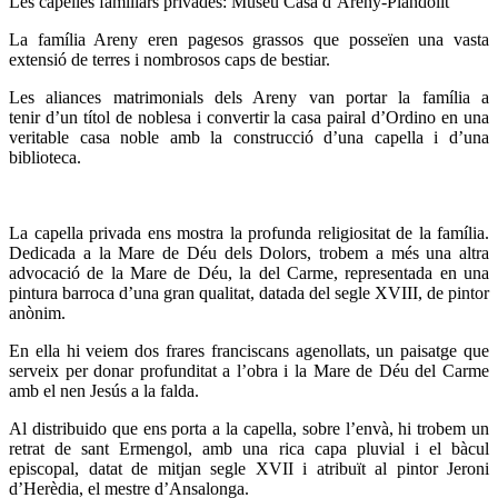
Les capelles familiars privades: Museu Casa d’Areny-Plandolit
La família Areny eren pagesos grassos que posseïen una vasta
extensió de terres i nombrosos caps de bestiar.
Les aliances matrimonials dels Areny van portar la família a
tenir d’un títol de noblesa i convertir la casa pairal d’Ordino en una
veritable casa noble amb la construcció d’una capella i d’una
biblioteca.
La capella privada ens mostra la profunda religiositat de la família.
Dedicada a la Mare de Déu dels Dolors, trobem a més una altra
advocació de la Mare de Déu, la del Carme, representada en una
pintura barroca d’una gran qualitat, datada del segle XVIII, de pintor
anònim.
En ella hi veiem dos frares franciscans agenollats, un paisatge que
serveix per donar profunditat a l’obra i la Mare de Déu del Carme
amb el nen Jesús a la falda.
Al distribuido que ens porta a la capella, sobre l’envà, hi trobem un
retrat de sant Ermengol, amb una rica capa pluvial i el bàcul
episcopal, datat de mitjan segle XVII i atribuït al pintor Jeroni
d’Herèdia, el mestre d’Ansalonga.