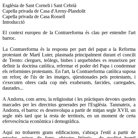
Església de Sant Corneli i Sant Cebrià
Capella privada de Casa d'Areny-Plandolit
Capella privada de Casa Rossell
Introducció
El context europeu de la Contrareforma és clau per entendre l'art
barroc.
La Contrareforma és la resposta per part del papat a la Reforma
protestant de Martí Luter, plasmada principalment durant el concili
de Trento: clergues, teòlegs, bisbes i arquebisbes es reuneixen per
definir la doctrina catòlica, refermar el poder del Papa i condemnar
els reformistes protestants. En l'art, la Contrareforma catòlica suposa
un reforç de l'ús de les imatges, qüestionades pels protestants, i
s'executen obres cada cop més exuberants, farcides, carregades,
daurades...
A Andorra, com arreu, la religiositat i les pràctiques devotes queden
marcades per les directrius generades per l'Església. Tanmateix, a
Andorra, el barroc es desenvolupa a partir de mitjan segle XVII, un
segle més tard que la resta de territoris, en un moment de certa
efervescència econòmica i demogràfica.
Aquí no trobarem grans edificacions, s'abraça l'estil a partir de
retaules, reixes de ferro, objectes litúrgic... de qualitat humil