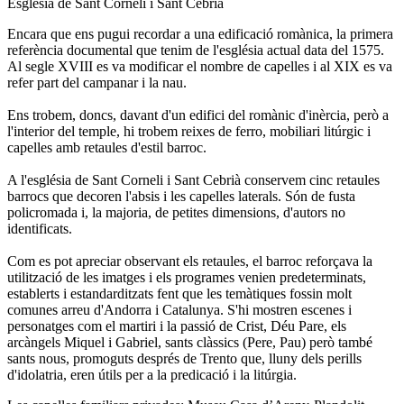
Església de Sant Corneli i Sant Cebrià
Encara que ens pugui recordar a una edificació romànica, la primera
referència documental que tenim de l'església actual data del 1575.
Al segle XVIII es va modificar el nombre de capelles i al XIX es va
refer part del campanar i la nau.
Ens trobem, doncs, davant d'un edifici del romànic d'inèrcia, però a
l'interior del temple, hi trobem reixes de ferro, mobiliari litúrgic i
capelles amb retaules d'estil barroc.
A l'església de Sant Corneli i Sant Cebrià conservem cinc retaules
barrocs que decoren l'absis i les capelles laterals. Són de fusta
policromada i, la majoria, de petites dimensions, d'autors no
identificats.
Com es pot apreciar observant els retaules, el barroc reforçava la
utilització de les imatges i els programes venien predeterminats,
establerts i estandarditzats fent que les temàtiques fossin molt
comunes arreu d'Andorra i Catalunya. S'hi mostren escenes i
personatges com el martiri i la passió de Crist, Déu Pare, els
arcàngels Miquel i Gabriel, sants clàssics (Pere, Pau) però també
sants nous, promoguts després de Trento que, lluny dels perills
d'idolatria, eren útils per a la predicació i la litúrgia.