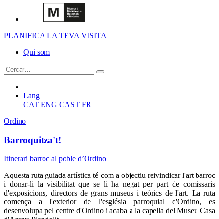
PLANIFICA LA TEVA VISITA
Qui som
Lang
CAT
ENG
CAST
FR
Ordino
Barroquitza't!
Itinerari barroc al poble d’Ordino
Aquesta ruta guiada artística té com a objectiu reivindicar l'art barroc
i donar-li la visibilitat que se li ha negat per part de comissaris
d'exposicions, directors de grans museus i teòrics de l'art. La ruta
comença a l'exterior de l'església parroquial d'Ordino, es
desenvolupa pel centre d'Ordino i acaba a la capella del Museu Casa