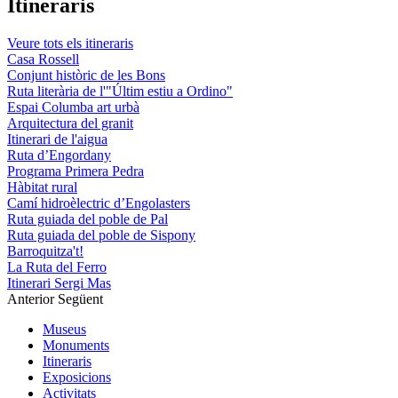
Itineraris
Veure tots els itineraris
Casa Rossell
Conjunt històric de les Bons
Ruta literària de l'"Últim estiu a Ordino"
Espai Columba art urbà
Arquitectura del granit
Itinerari de l'aigua
Ruta d’Engordany
Programa Primera Pedra
Hàbitat rural
Camí hidroèlectric d’Engolasters
Ruta guiada del poble de Pal
Ruta guiada del poble de Sispony
Barroquitza't!
La Ruta del Ferro
Itinerari Sergi Mas
Anterior
Següent
Museus
Monuments
Itineraris
Exposicions
Activitats