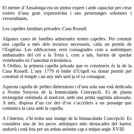
El mestre d’Ansalonga era un pintor expert i amb capacitat per crear
rostres d’una gran expressivitat i uns personatges solemnes i
versemblants.
Les capelles familiars privades: Casa Rossell
Algunes cases de famílies adinerades tenien capelles. Per constuir
una capella a més dels recursos necessaris, calia un permís de
l’Església. Les edificacions eren consagrades com a autèntiques
ambaixades del cel a la Terra i, com a tals, havien de quedar
vertebrades en l’autoritat eclesiàstica.
A Ordino, la primera capella privada que es construeix és la de la
Casa Rossell. L’any 1779 el bisbe d’Urgell va donar permís per
construir el temple i un any més tard ja el va consagrar.
Aquesta capella de petites dimensions i d’una sola nau està dedicada
a Nostra Senyora de la Immaculada Concepció. Es de planta
rectangular orientada al nord-est, amb una petita sagristia adossada.
A més, disposa d’un cor des d’on s’accedeix a un passatge que
comunica la casa amb la capella.
A l’interior, s’hi troba una imatge de la Immaculada Concepció. Es
considera una de les peces artístiques més destacades del barroc
andorrà i està feta per un artista anònim cap a mitjan segle XVIII.