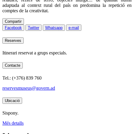
adaptada al context rural del país on predomina la repetició en
comptes de la creativitat.
Compartir
Facebook
Twitter
Whatsapp
e-mail
Reserves
Itinerari reservat a grups especials.
Contacte
Tel.: (+376) 839 760
reservesmuseus@govern.ad
Ubicació
Sispony.
Més detalls