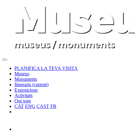
PLANIFICA LA TEVA VISITA
Museus
Monuments
Itineraris
(current)
Exposicions
Activitats
Qui som
CAT
ENG
CAST
FR