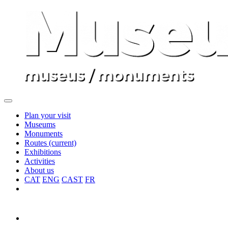
Plan your visit
Museums
Monuments
Routes
(current)
Exhibitions
Activities
About us
CAT
ENG
CAST
FR