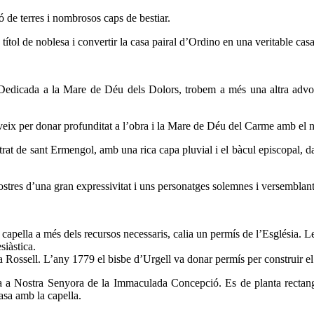
 de terres i nombrosos caps de bestiar.
 títol de noblesa i convertir la casa pairal d’Ordino en una veritable cas
ia. Dedicada a la Mare de Déu dels Dolors, trobem a més una altra adv
rveix per donar profunditat a l’obra i la Mare de Déu del Carme amb el n
trat de sant Ermengol, amb una rica capa pluvial i el bàcul episcopal, da
ostres d’una gran expressivitat i uns personatges solemnes i versemblant
 capella a més dels recursos necessaris, calia un permís de l’Església.
siàstica.
a Rossell. L’any 1779 el bisbe d’Urgell va donar permís per construir el
a a Nostra Senyora de la Immaculada Concepció. Es de planta rectangu
asa amb la capella.