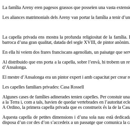
La família Areny eren pagesos grassos que posseïen una vasta extensió
Les aliances matrimonials dels Areny van portar la família a tenir d’un
La capella privada ens mostra la profunda religiositat de la famíl
barroca d’una gran qualitat, datada del segle XVIII, de pintor anònim.
En ella hi veiem dos frares franciscans agenollats, un paisatge que se
Al distribuido que ens porta a la capella, sobre l’envà, hi trobem un re
d’Ansalonga.
El mestre d’Ansalonga era un pintor expert i amb capacitat per crear r
Les capelles familiars privades: Casa Rossell
Algunes cases de famílies adinerades tenien capelles. Per constuir una
a la Terra i, com a tals, havien de quedar vertebrades en l’autoritat ecle
A Ordino, la primera capella privada que es construeix és la de la Cas
Aquesta capella de petites dimensions i d’una sola nau està dedicad
disposa d’un cor des d’on s’accedeix a un passatge que comunica la c