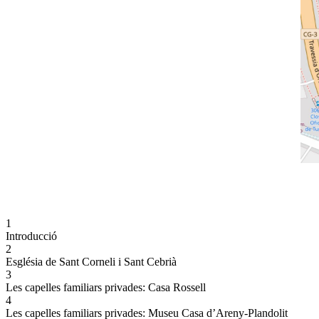
1
Introducció
2
Església de Sant Corneli i Sant Cebrià
3
Les capelles familiars privades: Casa Rossell
4
Les capelles familiars privades: Museu Casa d’Areny-Plandolit