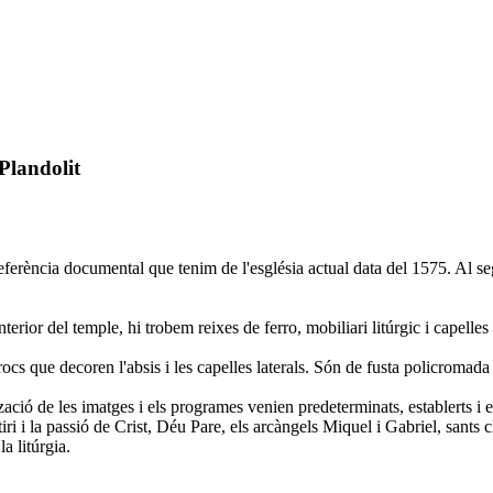
Plandolit
ferència documental que tenim de l'església actual data del 1575. Al se
terior del temple, hi trobem reixes de ferro, mobiliari litúrgic i capelles
cs que decoren l'absis i les capelles laterals. Són de fusta policromada i
tzació de les imatges i els programes venien predeterminats, establerts i
ri i la passió de Crist, Déu Pare, els arcàngels Miquel i Gabriel, sants
la litúrgia.