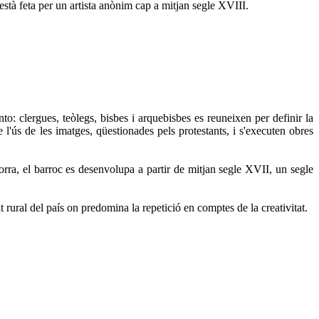
està feta per un artista anònim cap a mitjan segle XVIII.
o: clergues, teòlegs, bisbes i arquebisbes es reuneixen per definir la
 l'ús de les imatges, qüestionades pels protestants, i s'executen obres
orra, el barroc es desenvolupa a partir de mitjan segle XVII, un segle
xt rural del país on predomina la repetició en comptes de la creativitat.