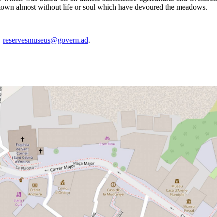
ory town almost without life or soul which have devoured the meadows.
t
reservesmuseus@govern.ad
.