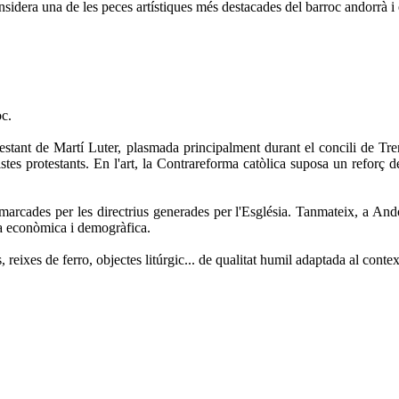
sidera una de les peces artístiques més destacades del barroc andorrà i 
oc.
stant de Martí Luter, plasmada principalment durant el concili de Trent
tes protestants. En l'art, la Contrareforma catòlica suposa un reforç de
 marcades per les directrius generades per l'Església. Tanmateix, a And
ia econòmica i demogràfica.
, reixes de ferro, objectes litúrgic... de qualitat humil adaptada al conte