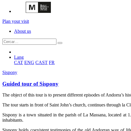
Plan your visit
About us
Lang
CAT
ENG
CAST
FR
Sispony
Guided tour of Sispony
The object of this tour is to present different episodes of Andorra’s his
The tour starts in front of Saint John’s church, continues through la 
Sispony is a town situated in the parish of La Massana, located at 
inhabitants.
Sispony holds coexistent testimonies of the old Andorran way of lif