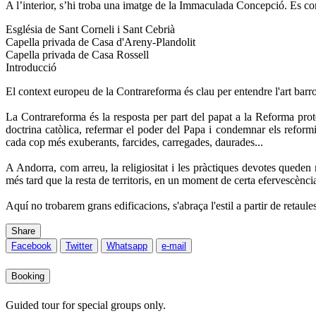
A l’interior, s’hi troba una imatge de la Immaculada Concepció. Es con
Església de Sant Corneli i Sant Cebrià
Capella privada de Casa d'Areny-Plandolit
Capella privada de Casa Rossell
Introducció
El context europeu de la Contrareforma és clau per entendre l'art barr
La Contrareforma és la resposta per part del papat a la Reforma prote
doctrina catòlica, refermar el poder del Papa i condemnar els reformis
cada cop més exuberants, farcides, carregades, daurades...
A Andorra, com arreu, la religiositat i les pràctiques devotes queden
més tard que la resta de territoris, en un moment de certa efervescènc
Aquí no trobarem grans edificacions, s'abraça l'estil a partir de retaules
Share
Facebook
Twitter
Whatsapp
e-mail
Booking
Guided tour for special groups only.