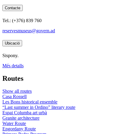
Contacte
Tel.: (+376) 839 760
reservesmuseus@govern.ad
Ubicació
Sispony.
Més detalls
Routes
Show all routes
Casa Rossell
Les Bons historical ensemble
“Last summer in Ordino” literary route
Espai Columba art urbà
Granite architecture
Water Route
Engordany Route