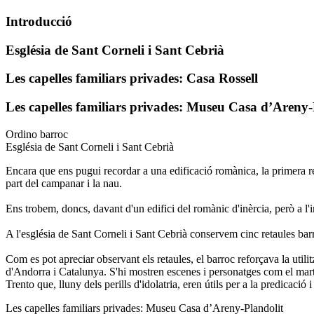
Introducció
Església de Sant Corneli i Sant Cebrià
Les capelles familiars privades: Casa Rossell
Les capelles familiars privades: Museu Casa d’Areny-
Ordino barroc
Església de Sant Corneli i Sant Cebrià
Encara que ens pugui recordar a una edificació romànica, la primera re
part del campanar i la nau.
Ens trobem, doncs, davant d'un edifici del romànic d'inèrcia, però a l'in
A l'església de Sant Corneli i Sant Cebrià conservem cinc retaules barro
Com es pot apreciar observant els retaules, el barroc reforçava la utili
d'Andorra i Catalunya. S'hi mostren escenes i personatges com el marti
Trento que, lluny dels perills d'idolatria, eren útils per a la predicació i 
Les capelles familiars privades: Museu Casa d’Areny-Plandolit