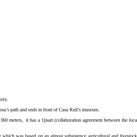
tory.
Closa’s path and ends in front of Casa Rull’s museum.
1.360 meters, it has a Quart (collaboration agreement between the lo
e which was based on an almost subsistence agricultural and livestock