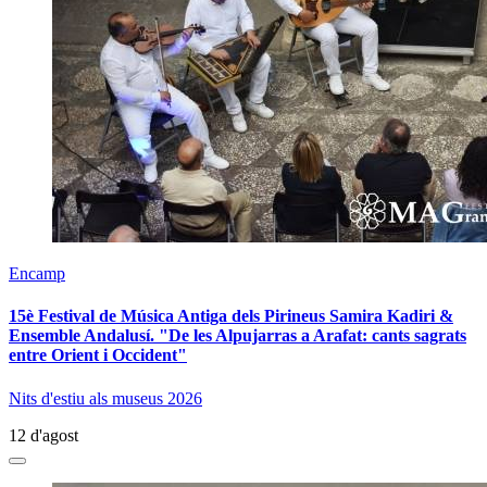
Encamp
15è Festival de Música Antiga dels Pirineus Samira Kadiri &
Ensemble Andalusí. "De les Alpujarras a Arafat: cants sagrats
entre Orient i Occident"
Nits d'estiu als museus 2026
12 d'agost