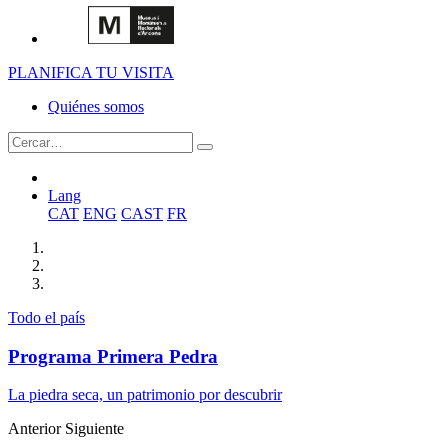
PLANIFICA TU VISITA
Quiénes somos
Lang
CAT
ENG
CAST
FR
Todo el país
Programa Primera Pedra
La piedra seca, un patrimonio por descubrir
Anterior
Siguiente