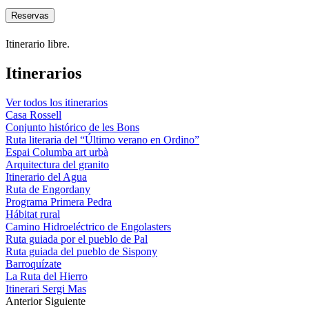
Reservas
Itinerario libre.
Itinerarios
Ver todos los itinerarios
Casa Rossell
Conjunto histórico de les Bons
Ruta literaria del “Último verano en Ordino”
Espai Columba art urbà
Arquitectura del granito
Itinerario del Agua
Ruta de Engordany
Programa Primera Pedra
Hábitat rural
Camino Hidroeléctrico de Engolasters
Ruta guiada por el pueblo de Pal
Ruta guiada del pueblo de Sispony
Barroquízate
La Ruta del Hierro
Itinerari Sergi Mas
Anterior
Siguiente