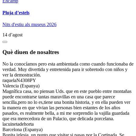
Encamp
Pluja d’estels
Nits d'estiu als museus 2026
14 d’agost
Què diuen de nosaltres
No la conocíamos pero esta ambientada como cuando funcionaba de
verdad. Muy divertida y entretenida para ir sobretodo con niños y
ver la demostración.
raquelaN4308PY
Valencia (Espanya)
Magnífica casa, no piensan Uds. que en este pueblo entre montañas
puede encontrarse tantas maravillas en una casa que parece
sencilla,pero no lo es,tiene una bonita historia, y en ella pueden ver
la manera en que vivian las personas bien estantes de los años
pasados, es realmente bella, a mi me sorprendio la vajilla guardada
que era merecedora de un Palacio, que delicada porcelana.
lacuinetadehorta
Barcelona (Espanya)
Bonita iglesia, un punto que visitar si pasas por la Cortinada. Se