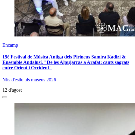
Encamp
15è Festival de Música Antiga dels Pirineus Samira Kadiri &
Ensemble Andalusí. "De les Alpujarras a Arafat: cants sagrats
entre Orient i Occident"
Nits d'estiu als museus 2026
12 d'agost