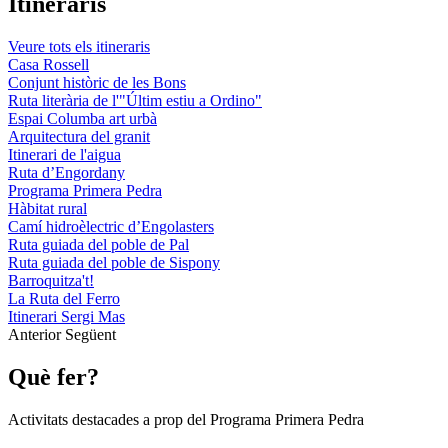
Itineraris
Veure tots els itineraris
Casa Rossell
Conjunt històric de les Bons
Ruta literària de l'"Últim estiu a Ordino"
Espai Columba art urbà
Arquitectura del granit
Itinerari de l'aigua
Ruta d’Engordany
Programa Primera Pedra
Hàbitat rural
Camí hidroèlectric d’Engolasters
Ruta guiada del poble de Pal
Ruta guiada del poble de Sispony
Barroquitza't!
La Ruta del Ferro
Itinerari Sergi Mas
Anterior
Següent
Què fer?
Activitats destacades a prop del Programa Primera Pedra