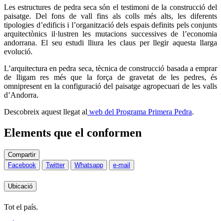
Les estructures de pedra seca són el testimoni de la construcció del
paisatge. Del fons de vall fins als colls més alts, les diferents
tipologies d’edificis i l’organització dels espais definits pels conjunts
arquitectònics il·lustren les mutacions successives de l’economia
andorrana. El seu estudi lliura les claus per llegir aquesta llarga
evolució.
L’arquitectura en pedra seca, tècnica de construcció basada a emprar
de lligam res més que la força de gravetat de les pedres, és
omnipresent en la configuració del paisatge agropecuari de les valls
d’Andorra.
Descobreix aquest llegat al
web del Programa Primera Pedra
.
Elements que el conformen
Compartir
Facebook
Twitter
Whatsapp
e-mail
Ubicació
Tot el país.