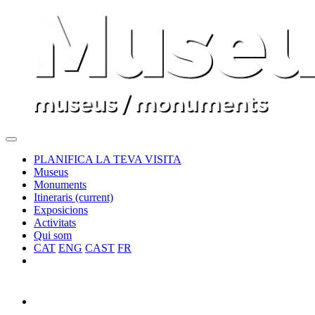
PLANIFICA LA TEVA VISITA
Museus
Monuments
Itineraris
(current)
Exposicions
Activitats
Qui som
CAT
ENG
CAST
FR