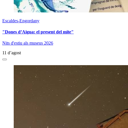
Escaldes-Engordany
"Dones d’Aigua: el present del mite"
Nits d'estiu als museus 2026
11 d’agost