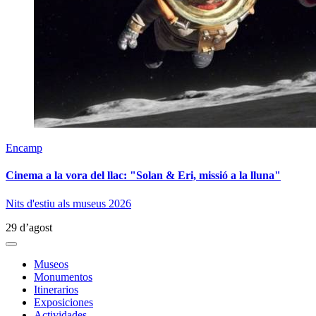
Encamp
Cinema a la vora del llac: "Solan & Eri, missió a la lluna"
Nits d'estiu als museus 2026
29 d’agost
Museos
Monumentos
Itinerarios
Exposiciones
Actividades