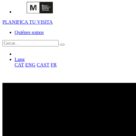
PLANIFICA TU VISITA
Quiénes somos
Lang
CAT
ENG
CAST
FR