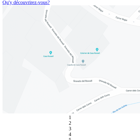
Qu'y découvrirez-vous?
1
2
3
4
5