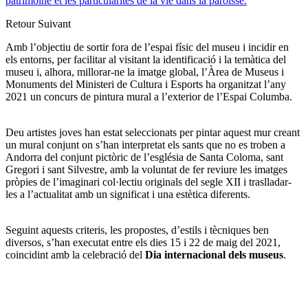
patrimoine et les particularités de la vie dans la paroisse.
Retour
Suivant
Amb l’objectiu de sortir fora de l’espai físic del museu i incidir en
els entorns, per facilitar al visitant la identificació i la temàtica del
museu i, alhora, millorar-ne la imatge global, l’Àrea de Museus i
Monuments del Ministeri de Cultura i Esports ha organitzat l’any
2021 un concurs de pintura mural a l’exterior de l’Espai Columba.
Deu artistes joves han estat seleccionats per pintar aquest mur creant
un mural conjunt on s’han interpretat els sants que no es troben a
Andorra del conjunt pictòric de l’església de Santa Coloma, sant
Gregori i sant Silvestre, amb la voluntat de fer reviure les imatges
pròpies de l’imaginari col·lectiu originals del segle XII i traslladar-
les a l’actualitat amb un significat i una estètica diferents.
Seguint aquests criteris, les propostes, d’estils i tècniques ben
diversos, s’han executat entre els dies 15 i 22 de maig del 2021,
coincidint amb la celebració del
Dia internacional dels museus
.