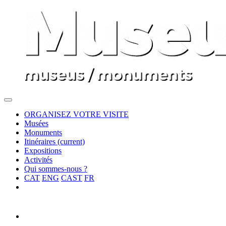
ORGANISEZ VOTRE VISITE
Musées
Monuments
Itinéraires
(current)
Expositions
Activités
Qui sommes-nous ?
CAT
ENG
CAST
FR