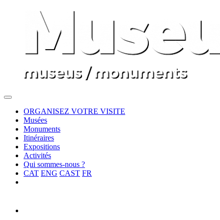
ORGANISEZ VOTRE VISITE
Musées
Monuments
Itinéraires
Expositions
Activités
Qui sommes-nous ?
CAT
ENG
CAST
FR