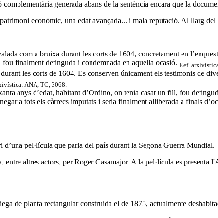
ó complementària generada abans de la sentència encara que la documen
atrimoni econòmic, una edat avançada... i mala reputació. Al llarg del 
yalada com a bruixa durant les corts de 1604, concretament en l’enques
si fou finalment detinguda i condemnada en aquella ocasió.
Ref. arxivísti
rant les corts de 1604. Es conserven únicament els testimonis de divers
rxivística: ANA, TC, 3068.
xanta anys d’edat, habitant d’Ordino, on tenia casat un fill, fou deting
egaria tots els càrrecs imputats i seria finalment alliberada a finals 
i d’una pel·lícula que parla del país durant la Segona Guerra Mundial.
da, entre altres actors, per Roger Casamajor. A la pel·lícula es present
riega de planta rectangular construida el de 1875, actualmente deshabita