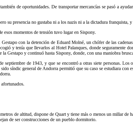
 también de oportunidades. De transportar mercancías se pasó a ayudar
o su presencia no gustaba ni a los nazis ni a la dictadura franquista, y 
 de esos momentos de tensión tuvo lugar en Sispony.
la Gestapo con la detención de Eduard Molné, un chófer de las cadenas 
recogió y tenía que llevarlos al Hotel Palanques, donde seguramente do
la Gestapo y continuó hasta Sispony, donde, con una maniobra brusca, 
 de septiembre de 1943, y que se encontró a otras siete personas. Los
ido síndic general de Andorra permitió que su caso se estudiara con es
dorra.
 afortunados.
 metros de altitud, dispone de Quart y tiene más o menos un millar de 
ejan de ser construcciones de un pueblo dormitorio.