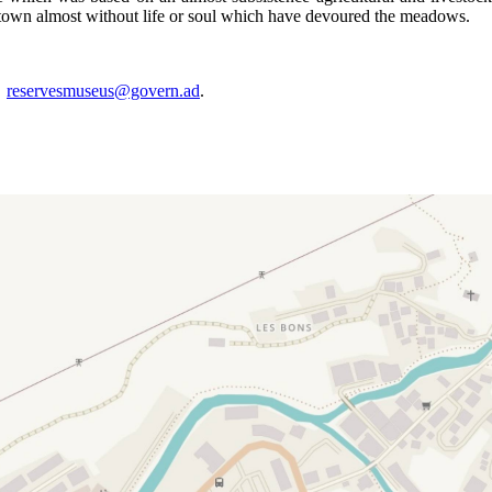
ory town almost without life or soul which have devoured the meadows.
t
reservesmuseus@govern.ad
.