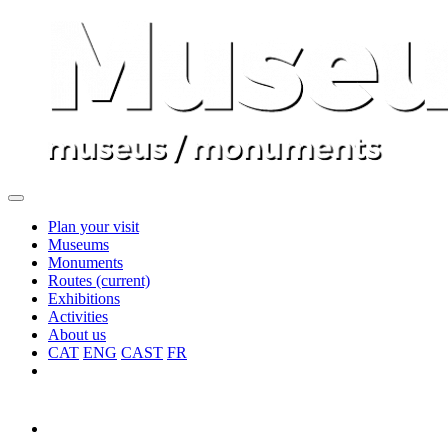
Plan your visit
Museums
Monuments
Routes
(current)
Exhibitions
Activities
About us
CAT
ENG
CAST
FR