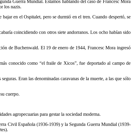
a Segunda Guerra Mundial. Estamos hablando del caso de Francesc Mora
r los nazis.
bajar en el Ospitalet, pero se durmió en el tren. Cuando despertó, se
cabaría coincidiendo con otros siete andorranos. Los ocho habían sido
ración de Buchenwald. El 19 de enero de 1944, Francesc Mora ingresó
más conocido como “el fraile de Xicos”, fue deportado al campo de
s seguras. Eran las denominadas caravanas de la muerte, a las que sólo
 su cuerpo.
idades agropecuarias para gestar la sociedad moderna.
Guerra Civil Española (1936-1939) y la Segunda Guerra Mundial (1939-
tes).