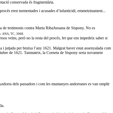
tació conservada és fragmentària.
procés eren turmentades i acusades d’infanticidi, emmetzinament...
ta de testimonis contra Maria RibaJussana de Sispony. No es
ca: ANA, TC, 3068.
os veïns, però no la resta del procés, fet que ens impedeix saber si
uda i jutjada per bruixa l’any 1621. Malgrat haver estat assenyalada com
d’octubre de 1621. Tanmateix, la Corneta de Sispony seria novament
a l'Andorra dels passadors i com les muntanyes andorranes es van omplir
da.