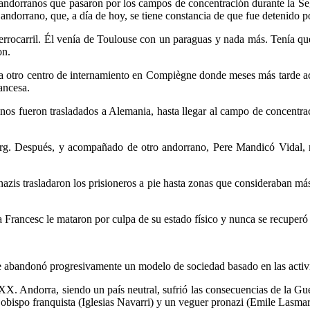
rece andorranos que pasaron por los campos de concentración durante l
ndorrano, que, a día de hoy, se tiene constancia de que fue detenido po
errocarril. Él venía de Toulouse con un paraguas y nada más. Tenía que 
on.
n a otro centro de internamiento en Compiègne donde meses más tarde a
ancesa.
nos fueron trasladados a Alemania, hasta llegar al campo de concent
ürg. Después, y acompañado de otro andorrano, Pere Mandicó Vidal, 
azis trasladaron los prisioneros a pie hasta zonas que consideraban má
a Francesc le mataron por culpa de su estado físico y nunca se recuperó
se abandonó progresivamente un modelo de sociedad basado en las activ
 XX. Andorra, siendo un país neutral, sufrió las consecuencias de la 
 obispo franquista (Iglesias Navarri) y un veguer pronazi (Emile Lasmar