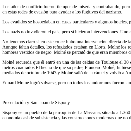
Los años de conflicto fueron tiempos de miseria y contrabando, pero
en estas redes de evasión para ayudar a los fugitivos del nazismo.
Los evadidos se hospedaban en casas particulares y algunos hoteles, per
Los nazis no invadieron el país, pero sí hicieron intervenciones. Uno
No tenemos claro si en este cruce hubo una intervención directa de 
Aunque faltan detalles, los refugiados estaban en Llorts. Molné los 
hombres vestidos de negro. Molné se percató de que eran miembros de 
Molné recuerda que él entró en una de las celdas de Toulouse el 30
metros cuadrados El hecho de que su padre, Francesc Molné, hubiese s
mediados de octubre de 1943 y Molné salió de la cárcel y volvió a An
Eduard Molné logró salvarse, pero no todos los andorranos fueron tan
Presentación y Sant Joan de Sispony
Sispony es un pueblo de la parroquia de La Massana, situado a 1.360
economía casi de subsistencia y las construcciones modernas que no d