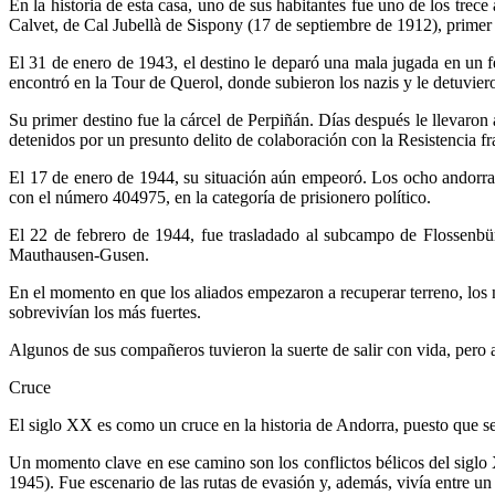
En la historia de esta casa, uno de sus habitantes fue uno de los t
Calvet, de Cal Jubellà de Sispony (17 de septiembre de 1912), primer a
El 31 de enero de 1943, el destino le deparó una mala jugada en un f
encontró en la Tour de Querol, donde subieron los nazis y le detuvier
Su primer destino fue la cárcel de Perpiñán. Días después le llevaro
detenidos por un presunto delito de colaboración con la Resistencia fr
El 17 de enero de 1944, su situación aún empeoró. Los ocho andorra
con el número 404975, en la categoría de prisionero político.
El 22 de febrero de 1944, fue trasladado al subcampo de Flossenb
Mauthausen-Gusen.
En el momento en que los aliados empezaron a recuperar terreno, los n
sobrevivían los más fuertes.
Algunos de sus compañeros tuvieron la suerte de salir con vida, pero 
Cruce
El siglo XX es como un cruce en la historia de Andorra, puesto que 
Un momento clave en ese camino son los conflictos bélicos del siglo
1945). Fue escenario de las rutas de evasión y, además, vivía entre un