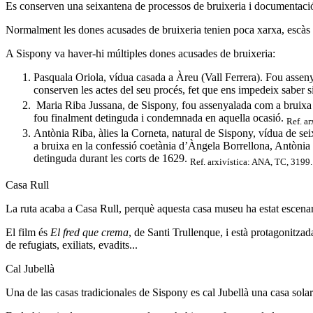
Es conserven una seixantena de processos de bruixeria i documentaci
Normalment les dones acusades de bruixeria tenien poca xarxa, escàs p
A Sispony va haver-hi múltiples dones acusades de bruixeria:
Pasquala Oriola, vídua casada a Àreu (Vall Ferrera). Fou assen
conserven les actes del seu procés, fet que ens impedeix saber 
Maria Riba Jussana, de Sispony, fou assenyalada com a bruixa du
fou finalment detinguda i condemnada en aquella ocasió.
Ref. a
Antònia Riba, àlies la Corneta, natural de Sispony, vídua de sei
a bruixa en la confessió coetània d’Àngela Borrellona, Antònia n
detinguda durant les corts de 1629.
Ref. arxivística: ANA, TC, 3199.
Casa Rull
La ruta acaba a Casa Rull, perquè aquesta casa museu ha estat escenar
El film és
El fred que crema
, de Santi Trullenque, i està protagonitza
de refugiats, exiliats, evadits...
Cal Jubellà
Una de las casas tradicionales de Sispony es cal Jubellà una casa sola