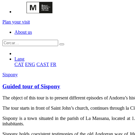
Plan your visit
About us
Lang
CAT
ENG
CAST
FR
Sispony
Guided tour of Sispony
The object of this tour is to present different episodes of Andorra’s his
The tour starts in front of Saint John’s church, continues through la 
Sispony is a town situated in the parish of La Massana, located at 
inhabitants.
Sispony holds coexistent testimonies of the old Andorran way of lif