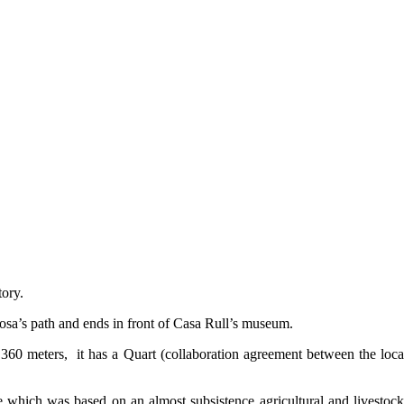
tory.
Closa’s path and ends in front of Casa Rull’s museum.
1.360 meters, it has a Quart (collaboration agreement between the lo
e which was based on an almost subsistence agricultural and livestock