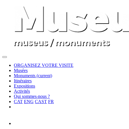
ORGANISEZ VOTRE VISITE
Musées
Monuments
(current)
Itinéraires
Expositions
Activités
Qui sommes-nous ?
CAT
ENG
CAST
FR