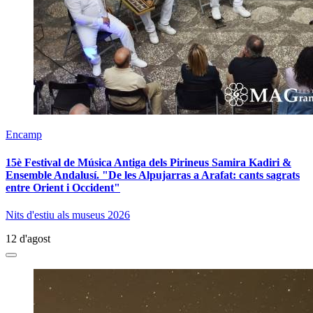
Encamp
15è Festival de Música Antiga dels Pirineus Samira Kadiri &
Ensemble Andalusí. "De les Alpujarras a Arafat: cants sagrats
entre Orient i Occident"
Nits d'estiu als museus 2026
12 d'agost