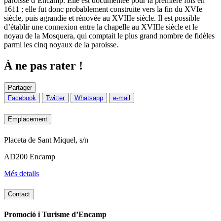
paroisse d’Encamp. Elle est documentée pour la première fois en
1611 ; elle fut donc probablement construite vers la fin du XVIe
siècle, puis agrandie et rénovée au XVIIIe siècle. Il est possible
d’établir une connexion entre la chapelle au XVIIIe siècle et le
noyau de la Mosquera, qui comptait le plus grand nombre de fidèles
parmi les cinq noyaux de la paroisse.
À ne pas rater !
Partager
Facebook
Twitter
Whatsapp
e-mail
Emplacement
Placeta de Sant Miquel, s/n
AD200 Encamp
Més detalls
Contact
Promoció i Turisme d’Encamp