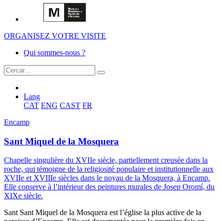
ORGANISEZ VOTRE VISITE
Qui sommes-nous ?
Lang
CAT
ENG
CAST
FR
Encamp
Sant Miquel de la Mosquera
Chapelle singulière du XVIIe siècle, partiellement creusée dans la
roche, qui témoigne de la religiosité populaire et institutionnelle aux
XVIIe et XVIIIe siècles dans le noyau de la Mosquera, à Encamp.
Elle conserve à l’intérieur des peintures murales de Josep Oromí, du
XIXe siècle.
Sant Sant Miquel de la Mosquera est l’église la plus active de la