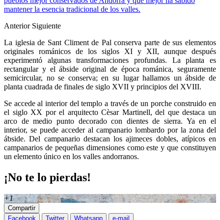
pueblos mejor conservados de Andorra y que mejor ha sabido
mantener la esencia tradicional de los valles.
Anterior
Siguiente
La iglesia de Sant Climent de Pal conserva parte de sus elementos
originales románicos de los siglos XI y XII, aunque después
experimentó algunas transformaciones profundas. La planta es
rectangular y el ábside original de época románica, seguramente
semicircular, no se conserva; en su lugar hallamos un ábside de
planta cuadrada de finales de siglo XVII y principios del XVIII.
Se accede al interior del templo a través de un porche construido en
el siglo XX por el arquitecto Cèsar Martinell, del que destaca un
arco de medio punto decorado con dientes de sierra. Ya en el
interior, se puede acceder al campanario lombardo por la zona del
ábside. Del campanario destacan los ajimeces dobles, atípicos en
campanarios de pequeñas dimensiones como este y que constituyen
un elemento único en los valles andorranos.
¡No te lo pierdas!
+1
Compartir
Facebook
Twitter
Whatsapp
e-mail