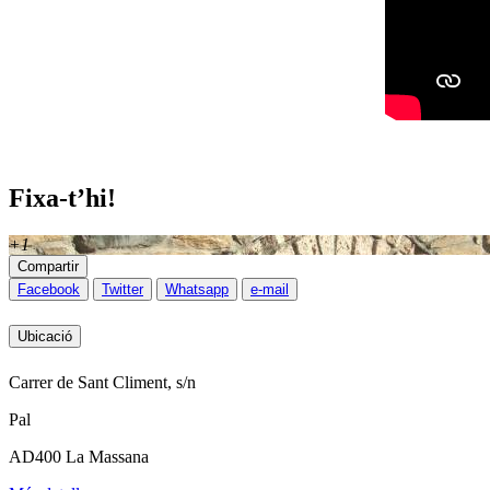
Fixa-t’hi!
+1
Compartir
Facebook
Twitter
Whatsapp
e-mail
Ubicació
Carrer de Sant Climent, s/n
Pal
AD400 La Massana