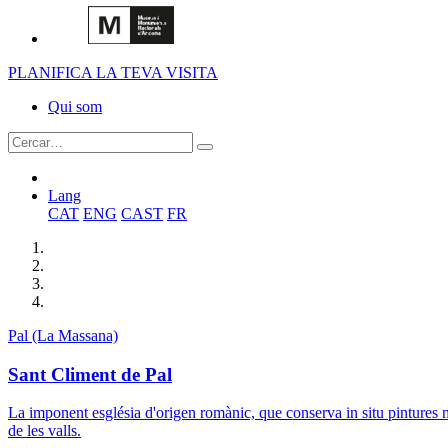
PLANIFICA LA TEVA VISITA
Qui som
Lang
CAT
ENG
CAST
FR
Pal (La Massana)
Sant Climent de Pal
La imponent església d'origen romànic, que conserva in situ pintures 
de les valls.