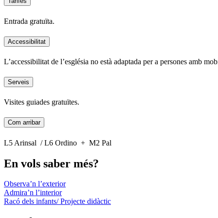
Tarifes
Entrada gratuïta.
Accessibilitat
L’accessibilitat de l’església no està adaptada per a persones amb mobi
Serveis
Visites guiades gratuïtes.
Com arribar
L5 Arinsal / L6 Ordino + M2 Pal
En vols saber més?
Observa’n l’exterior
Admira’n l’interior
Racó dels infants/ Projecte didàctic