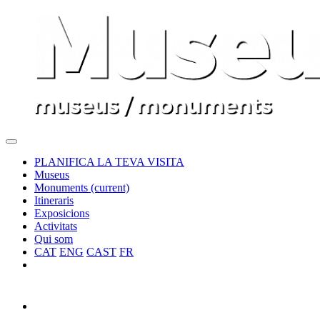
PLANIFICA LA TEVA VISITA
Museus
Monuments
(current)
Itineraris
Exposicions
Activitats
Qui som
CAT
ENG
CAST
FR