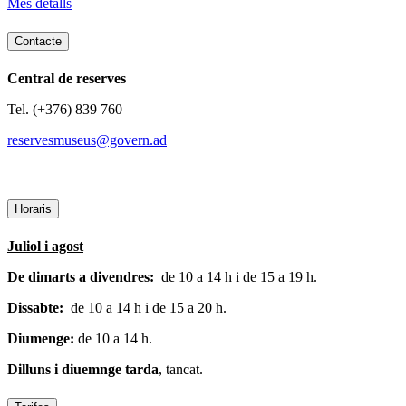
Més detalls
Contacte
Central de reserves
Tel. (+376) 839 760
reservesmuseus@govern.ad
Horaris
Juliol i agost
De dimarts a divendres:
de 10 a 14 h i de 15 a 19 h.
Dissabte:
de 10 a 14 h i de 15 a 20 h.
Diumenge:
de 10 a 14 h.
Dilluns i diuemnge tarda
, tancat.