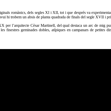
ginals romànics, dels segles XI i XII, tot i que després va experimenta
vui hi trobem un absis de planta quadrada de finals del segle XVII i pr
 XX per l’arquitecte Cèsar Martinell, del qual destaca un arc de mig punt
es finestres geminades dobles, atípiques en campanars de petites dim