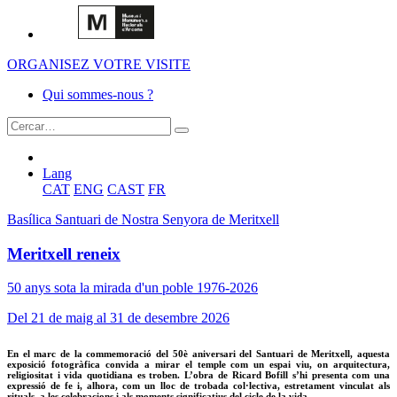
ORGANISEZ VOTRE VISITE
Qui sommes-nous ?
Lang
CAT
ENG
CAST
FR
Basílica Santuari de Nostra Senyora de Meritxell
Meritxell reneix
50 anys sota la mirada d'un poble 1976-2026
Del 21 de maig al 31 de desembre 2026
En el marc de la commemoració del 50è aniversari del Santuari de Meritxell, aquesta
exposició fotogràfica convida a mirar el temple com un espai viu, on arquitectura,
religiositat i vida quotidiana es troben. L’obra de Ricard Bofill s’hi presenta com una
expressió de fe i, alhora, com un lloc de trobada col·lectiva, estretament vinculat als
rituals, a les celebracions i als moments significatius del cicle de la vida.