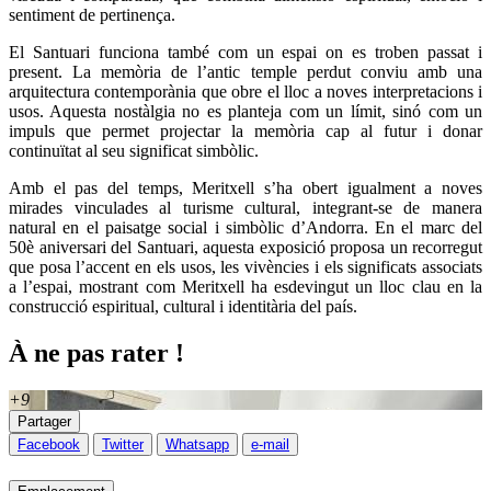
sentiment de pertinença.
El Santuari funciona també com un espai on es troben passat i
present. La memòria de l’antic temple perdut conviu amb una
arquitectura contemporània que obre el lloc a noves interpretacions i
usos. Aquesta nostàlgia no es planteja com un límit, sinó com un
impuls que permet projectar la memòria cap al futur i donar
continuïtat al seu significat simbòlic.
Amb el pas del temps, Meritxell s’ha obert igualment a noves
mirades vinculades al turisme cultural, integrant-se de manera
natural en el paisatge social i simbòlic d’Andorra. En el marc del
50è aniversari del Santuari, aquesta exposició proposa un recorregut
que posa l’accent en els usos, les vivències i els significats associats
a l’espai, mostrant com Meritxell ha esdevingut un lloc clau en la
construcció espiritual, cultural i identitària del país.
À ne pas rater !
+9
Partager
Facebook
Twitter
Whatsapp
e-mail