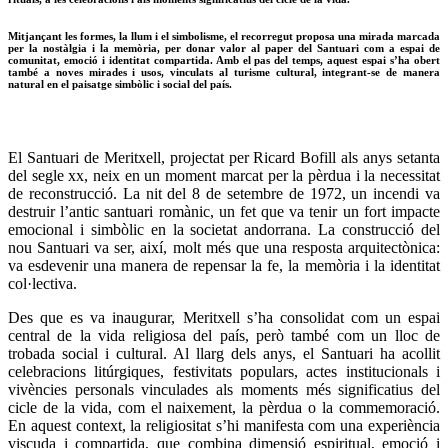
Mitjançant les formes, la llum i el simbolisme, el recorregut proposa una mirada marcada
per la nostàlgia i la memòria, per donar valor al paper del Santuari com a espai de
comunitat, emoció i identitat compartida. Amb el pas del temps, aquest espai s’ha obert
també a noves mirades i usos, vinculats al turisme cultural, integrant-se de manera
natural en el paisatge simbòlic i social del país.
El Santuari de Meritxell, projectat per Ricard Bofill als anys setanta
del segle xx, neix en un moment marcat per la pèrdua i la necessitat
de reconstrucció. La nit del 8 de setembre de 1972, un incendi va
destruir l’antic santuari romànic, un fet que va tenir un fort impacte
emocional i simbòlic en la societat andorrana. La construcció del
nou Santuari va ser, així, molt més que una resposta arquitectònica:
va esdevenir una manera de repensar la fe, la memòria i la identitat
col·lectiva.
Des que es va inaugurar, Meritxell s’ha consolidat com un espai
central de la vida religiosa del país, però també com un lloc de
trobada social i cultural. Al llarg dels anys, el Santuari ha acollit
celebracions litúrgiques, festivitats populars, actes institucionals i
vivències personals vinculades als moments més significatius del
cicle de la vida, com el naixement, la pèrdua o la commemoració.
En aquest context, la religiositat s’hi manifesta com una experiència
viscuda i compartida, que combina dimensió espiritual, emoció i