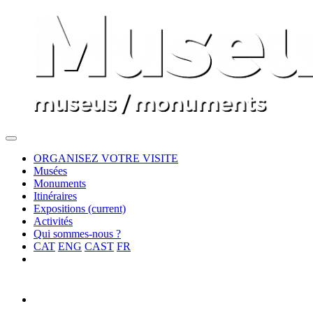
ORGANISEZ VOTRE VISITE
Musées
Monuments
Itinéraires
Expositions
(current)
Activités
Qui sommes-nous ?
CAT
ENG
CAST
FR