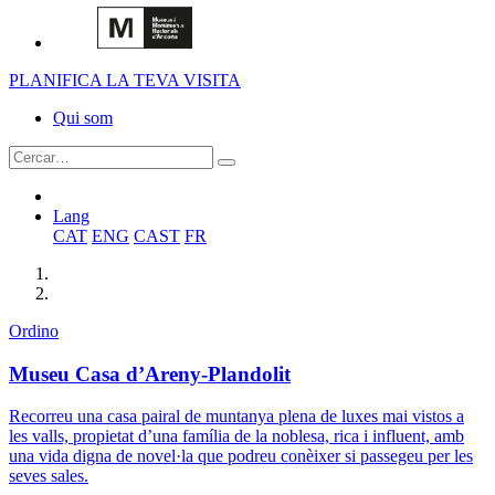
PLANIFICA LA TEVA VISITA
Qui som
Lang
CAT
ENG
CAST
FR
Ordino
Museu Casa d’Areny-Plandolit
Recorreu una casa pairal de muntanya plena de luxes mai vistos a
les valls, propietat d’una família de la noblesa, rica i influent, amb
una vida digna de novel·la que podreu conèixer si passegeu per les
seves sales.