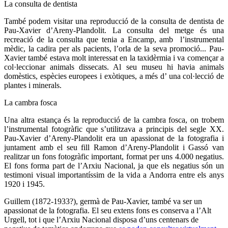
La consulta de dentista
També podem visitar una reproducció de la consulta de dentista de
Pau-Xavier d’Areny-Plandolit. La consulta del metge és una
recreació de la consulta que tenia a Encamp, amb l’instrumental
mèdic, la cadira per als pacients, l’orla de la seva promoció... Pau-
Xavier també estava molt interessat en la taxidèrmia i va començar a
col·leccionar animals dissecats. Al seu museu hi havia animals
domèstics, espècies europees i exòtiques, a més d’ una col·lecció de
plantes i minerals.
La cambra fosca
Una altra estança és la reproducció de la cambra fosca, on trobem
l’instrumental fotogràfic que s’utilitzava a principis del segle XX.
Pau-Xavier d’Areny-Plandolit era un apassionat de la fotografia i
juntament amb el seu fill Ramon d’Areny-Plandolit i Gassó van
realitzar un fons fotogràfic important, format per uns 4.000 negatius.
El fons forma part de l’Arxiu Nacional, ja que els negatius són un
testimoni visual importantíssim de la vida a Andorra entre els anys
1920 i 1945.
Guillem (1872-1933?), germà de Pau-Xavier, també va ser un
apassionat de la fotografia. El seu extens fons es conserva a l’Alt
Urgell, tot i que l’Arxiu Nacional disposa d’uns centenars de