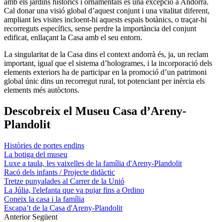
amb els jardins històrics i ornamentals és una excepció a Andorra.
Cal donar una visió global d’aquest conjunt i una vitalitat diferent,
ampliant les visites incloent-hi aquests espais botànics, o traçar-hi
recorreguts específics, sense perdre la importància del conjunt
edificat, enllaçant la Casa amb el seu entorn.
La singularitat de la Casa dins el context andorrà és, ja, un reclam
important, igual que el sistema d’hologrames, i la incorporació dels
elements exteriors ha de participar en la promoció d’un patrimoni
global únic dins un recorregut rural, tot potenciant per inèrcia els
elements més autòctons.
Descobreix el Museu Casa d’Areny-
Plandolit
Històries de portes endins
La botiga del museu
Luxe a taula, les vaixelles de la família d'Areny-Plandolit
Racó dels infants / Projecte didàctic
Tretze punyalades al Carrer de la Unió
La Júlia, l'elefanta que va pujar fins a Ordino
Coneix la casa i la família
Escapa’t de la Casa d'Areny-Plandolit
Anterior
Següent