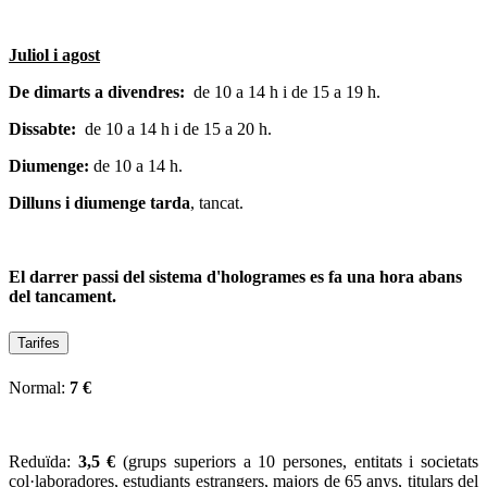
Juliol i agost
De dimarts a divendres:
de 10 a 14 h i de 15 a 19 h.
Dissabte:
de 10 a 14 h i de 15 a 20 h.
Diumenge:
de 10 a 14 h.
Dilluns i diumenge tarda
, tancat.
El darrer passi del sistema d'hologrames
es fa una hora abans
del tancament
.
Tarifes
Normal:
7
€
Reduïda:
3
,
5 €
(grups superiors a 10 persones, entitats i societats
col·laboradores, estudiants estrangers, majors de 65 anys, titulars del