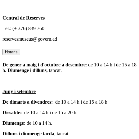
Central de Reserves
Tel.: (+ 376) 839 760
reservesmuseus@govern.ad
Horaris
De gener a maig i d'octubre a desembre
:
de 10 a 14 h i de 15 a 18
h.
Diumenge i dilluns
, tancat.
Juny i setembre
De dimarts a divendres:
de 10 a 14 h i de 15 a 18 h.
Dissabte:
de 10 a 14 h i de 15 a 20 h.
Diumenge:
de 10 a 14 h.
Dilluns i diumenge tarda
, tancat.