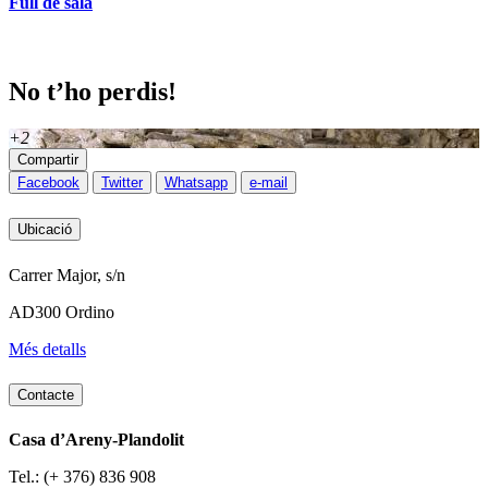
Full de sala
No t’ho perdis!
+2
Compartir
Facebook
Twitter
Whatsapp
e-mail
Ubicació
Carrer Major, s/n
AD300 Ordino
Més detalls
Contacte
Casa d’Areny-Plandolit
Tel.: (+ 376) 836 908