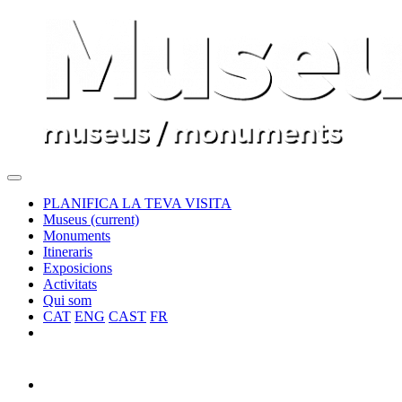
PLANIFICA LA TEVA VISITA
Museus
(current)
Monuments
Itineraris
Exposicions
Activitats
Qui som
CAT
ENG
CAST
FR