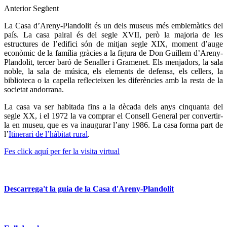
Anterior
Següent
La Casa d’Areny-Plandolit és un dels museus més emblemàtics del
país. La casa pairal és del segle XVII, però la majoria de les
estructures de l’edifici són de mitjan segle XIX, moment d’auge
econòmic de la família gràcies a la figura de Don Guillem d’Areny-
Plandolit, tercer baró de Senaller i Gramenet. Els menjadors, la sala
noble, la sala de música, els elements de defensa, els cellers, la
biblioteca o la capella reflecteixen les diferències amb la resta de la
societat andorrana.
La casa va ser habitada fins a la dècada dels anys cinquanta del
segle XX, i el 1972 la va comprar el Consell General per convertir-
la en museu, que es va inaugurar l’any 1986. La casa forma part de
l’
Itinerari de l’hàbitat rural
.
Fes click aquí per fer la visita virtual
Descarrega't la guia de la Casa d'Areny-Plandolit