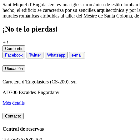
Sant Miquel d’Engolasters es una iglesia románica de estilo lombard
hecho, el edificio se caracteriza por su sencillez arquitectónica y por 
murales románicas atribuidas al taller del Mestre de Santa Coloma, de
¡No te lo pierdas!
+1
Compartir
Facebook
Twitter
Whatsapp
e-mail
Ubicación
Carretera d’Engolasters (CS-200), s/n
AD700 Escaldes-Engordany
Més detalls
Contacto
Central de reservas
Tel. (+376) 839 760