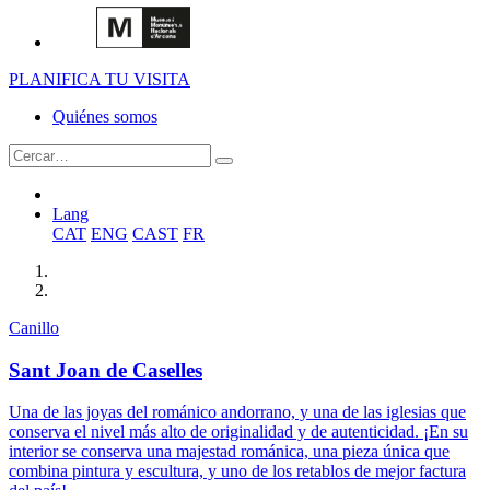
PLANIFICA TU VISITA
Quiénes somos
Lang
CAT
ENG
CAST
FR
Canillo
Sant Joan de Caselles
Una de las joyas del románico andorrano, y una de las iglesias que
conserva el nivel más alto de originalidad y de autenticidad. ¡En su
interior se conserva una majestad románica, una pieza única que
combina pintura y escultura, y uno de los retablos de mejor factura