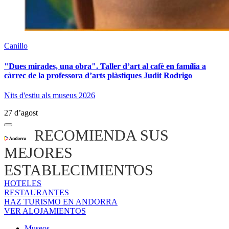
Canillo
"Dues mirades, una obra". Taller d’art al cafè en família a
càrrec de la professora d’arts plàstiques Judit Rodrigo
Nits d'estiu als museus 2026
27 d’agost
RECOMIENDA SUS
MEJORES
ESTABLECIMIENTOS
HOTELES
RESTAURANTES
HAZ TURISMO EN ANDORRA
VER ALOJAMIENTOS
Museos