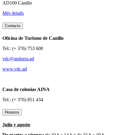
AD100 Canillo
Més detalls
Contacto
Oficina de Turismo de Canillo
Tel.: (+ 376) 753 600
vdc@andorra.ad
www.vdc.ad
Casa de colonias AINA
Tel.: (+ 376) 851 434
Horarios
Julio y agosto
De martes a viernes:
de 10 h a 14 h y de 15 h a 19 h.