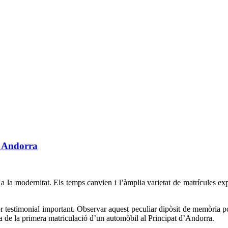
 a Andorra
t a la modernitat. Els temps canvien i l’àmplia varietat de matrícules ex
or testimonial important. Observar aquest peculiar dipòsit de memòria po
a de la primera matriculació d’un automòbil al Principat d’Andorra.