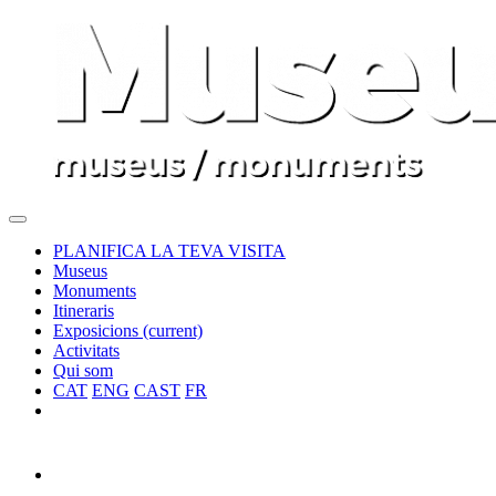
PLANIFICA LA TEVA VISITA
Museus
Monuments
Itineraris
Exposicions
(current)
Activitats
Qui som
CAT
ENG
CAST
FR