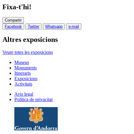
Fixa-t'hi!
Compartir
Facebook
Twitter
Whatsapp
e-mail
Altres exposicions
Veure totes les exposicions
Museus
Monuments
Itineraris
Exposicions
Activitats
Avis legal
Política de privacitat