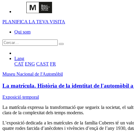
PLANIFICA LA TEVA VISITA
Qui som
Lang
CAT
ENG
CAST
FR
Museu Nacional de l'Automòbil
La matrícula. Història de la identitat de l'automòbil
Exposició temporal
La matrícula expressa la transformació que segueix la societat, el sal
clara de la complexitat dels temps moderns.
L’exposició dedicada a les matrícules de la família Cuberes té un val
quatre rodes farcida d’anècdotes i vivències d’ençà de l’any 1930, dat