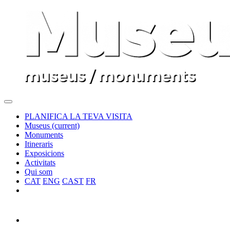
PLANIFICA LA TEVA VISITA
Museus
(current)
Monuments
Itineraris
Exposicions
Activitats
Qui som
CAT
ENG
CAST
FR