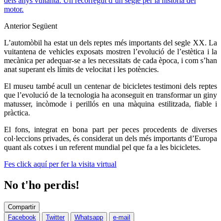
dels anys vuitanta. Un recorregut d’un segle per la història del
motor.
Anterior
Següent
L’automòbil ha estat un dels reptes més importants del segle XX. La
vuitantena de vehicles exposats mostren l’evolució de l’estètica i la
mecànica per adequar-se a les necessitats de cada època, i com s’han
anat superant els límits de velocitat i les potències.
El museu també acull un centenar de bicicletes testimoni dels reptes
que l’evolució de la tecnologia ha aconseguit en transformar un giny
matusser, incòmode i perillós en una màquina estilitzada, fiable i
pràctica.
El fons, integrat en bona part per peces procedents de diverses
col·leccions privades, és considerat un dels més importants d’Europa
quant als cotxes i un referent mundial pel que fa a les bicicletes.
Fes click aquí per fer la visita virtual
No t'ho perdis!
Compartir
Facebook
Twitter
Whatsapp
e-mail