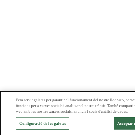
Fem servir galetes per garantir el funcionament del nostre lloc web, person
funcions per a xarxes socials i analitzar el nostre trànsit. També comparti
web amb les nostres xarxes socials, anuncis i socis d'anàlisi de dades.
Configuració de les galetes
Acceptar t