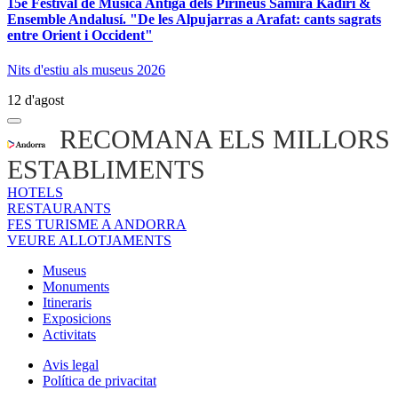
15è Festival de Música Antiga dels Pirineus Samira Kadiri &
Ensemble Andalusí. "De les Alpujarras a Arafat: cants sagrats
entre Orient i Occident"
Nits d'estiu als museus 2026
12 d'agost
RECOMANA ELS MILLORS
ESTABLIMENTS
HOTELS
RESTAURANTS
FES TURISME A ANDORRA
VEURE ALLOTJAMENTS
Museus
Monuments
Itineraris
Exposicions
Activitats
Avis legal
Política de privacitat