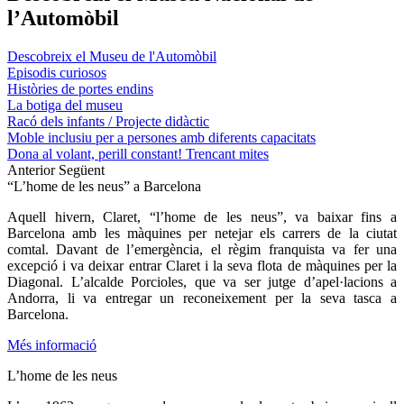
l’Automòbil
Descobreix el Museu de l'Automòbil
Episodis curiosos
Històries de portes endins
La botiga del museu
Racó dels infants / Projecte didàctic
Moble inclusiu per a persones amb diferents capacitats
Dona al volant, perill constant! Trencant mites
Anterior
Següent
“L’home de les neus” a Barcelona
Aquell hivern, Claret, “l’home de les neus”, va baixar fins a
Barcelona amb les màquines per netejar els carrers de la ciutat
comtal. Davant de l’emergència, el règim franquista va fer una
excepció i va deixar entrar Claret i la seva flota de màquines per la
Diagonal. L’alcalde Porcioles, que va ser jutge d’apel·lacions a
Andorra, li va entregar un reconeixement per la seva tasca a
Barcelona.
Més informació
L’home de les neus