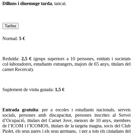
Dilluns i diuemnge tarda
, tancat.
Tarifes
Normal:
5 €
Reduïda:
2,5 €
(grups superiors a 10 persones, entitats i societats
col·laboradores, estudiants estrangers, majors de 65 anys, titulars del
carnet Recercat).
Suplement de visita guiada:
1,5 €
Entrada gratuïta
: per a escoles i estudiants nacionals, serveis
socials, persones amb discapacitat, persones inscrites al Servei
d’Ocupació, titulars del Carnet Jove, menors de 10 anys, membres
de l’ICOM i l’ICOMOS, titulars de la targeta magna, socis del Club
Piolet, els seus pares i els seus germans, i per a tots els ciutadans del