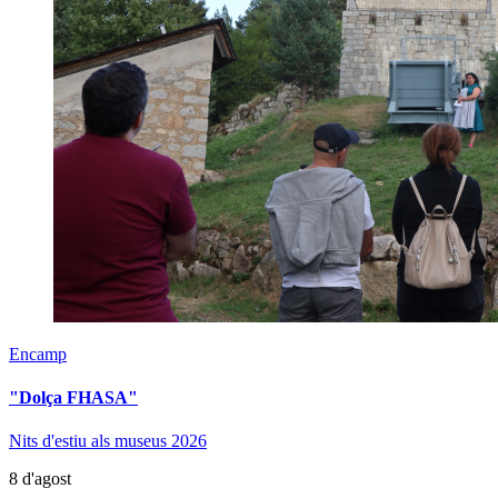
Encamp
"Dolça FHASA"
Nits d'estiu als museus 2026
8 d'agost