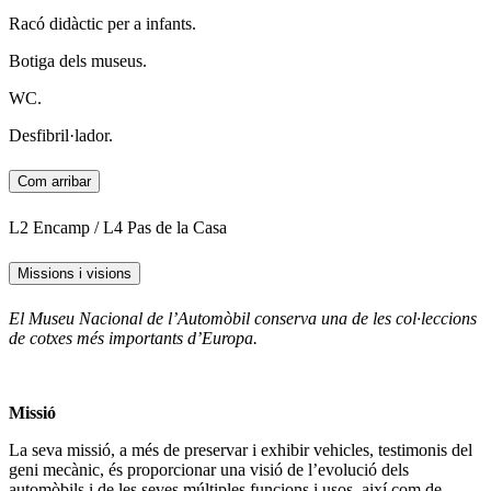
Racó didàctic per a infants.
Botiga dels museus.
WC.
Desfibril·lador.
Com arribar
L2 Encamp / L4 Pas de la Casa
Missions i visions
El Museu Nacional de l’Automòbil conserva una de les col·leccions
de cotxes més importants d’Europa.
Missió
La seva missió, a més de preservar i exhibir vehicles, testimonis del
geni mecànic, és proporcionar una visió de l’evolució dels
automòbils i de les seves múltiples funcions i usos, així com de