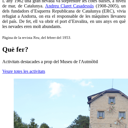
L’any 1962 una gran nevada va sorprendre les cotes baixes, a nivell
de mar, de Catalunya.
Andreu Claret Casadessús
(1908-2005), un
dels fundadors d’Esquerra Republicana de Catalunya (ERC), vivia
refugiat a Andorra, on era el responsable de les màquines llevaneu
del país. De fet, ell va obrir el port d’Envalira, en uns anys en què
les nevades eren molt abundants.
Pàgina de la revista
Neu
, del febrer del 1953.
Què fer?
Activitats destacades a prop del Museu de l'Autmòbil
Veure totes les activitats