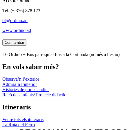
AD300 Ordino
Tel. (+ 376) 878 173
ot@ordino.ad
www.ordino.ad
Com arribar
L6 Ordino + Bus parroquial fins a la Cortinada (només a l’estiu)
En vols saber més?
Observa’n l’exterior
Admira’n l’interior
Històries de portes endins
Racó dels infants/ Projecte didàctic
Itineraris
Veure tots els itineraris
La Ruta del Ferro