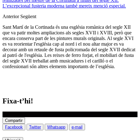
realitzades pel mestre de la Cortinada a finals del segle XII.
L’excepcional fusteria moderna també mereix menció especial.
Anterior
Següent
Sant Martí de la Cortinada és una església romànica del segle XII
que va patir moltes ampliacions als segles XVII i XVIII, però que
encara conserva part de les pintures murals originals. Al segle XVI
es va reorientar l'església cap al nord i el nou altar major es va
decorar amb un retaule de fusta policromada del segle XVII dedicat
al patró de l'església. Les reixes de ferro forjat, el mobiliari de fusta
del segle XVII treballat amb
musicadures
i el
carilló
o el
confessionari són altres elements importants de l’església.
Fixa-t’hi!
+2
Compartir
Facebook
Twitter
Whatsapp
e-mail