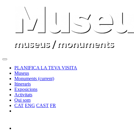
PLANIFICA LA TEVA VISITA
Museus
Monuments
(current)
Itineraris
Exposicions
Activitats
Qui som
CAT
ENG
CAST
FR