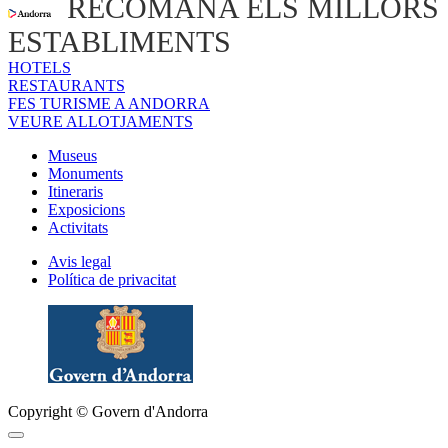
RECOMANA ELS MILLORS
ESTABLIMENTS
HOTELS
RESTAURANTS
FES TURISME A ANDORRA
VEURE ALLOTJAMENTS
Museus
Monuments
Itineraris
Exposicions
Activitats
Avis legal
Política de privacitat
Copyright © Govern d'Andorra