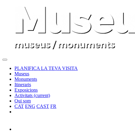
PLANIFICA LA TEVA VISITA
Museus
Monuments
Itineraris
Exposicions
Activitats
(current)
Qui som
CAT
ENG
CAST
FR