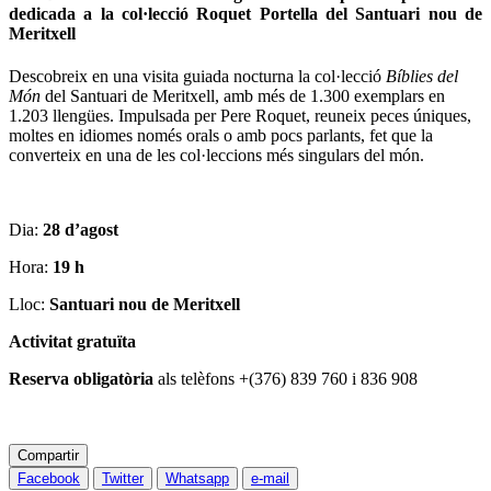
dedicada a la col·lecció Roquet Portella del Santuari nou de
Meritxell
Descobreix en una visita guiada nocturna la col·lecció
Bíblies del
Món
del Santuari de Meritxell, amb més de 1.300 exemplars en
1.203 llengües. Impulsada per Pere Roquet, reuneix peces úniques,
moltes en idiomes només orals o amb pocs parlants, fet que la
converteix en una de les col·leccions més singulars del món.
Dia:
28 d’agost
Hora:
19 h
Lloc:
Santuari nou de Meritxell
Activitat gratuïta
Reserva obligatòria
als telèfons +(376) 839 760 i 836 908
Compartir
Facebook
Twitter
Whatsapp
e-mail