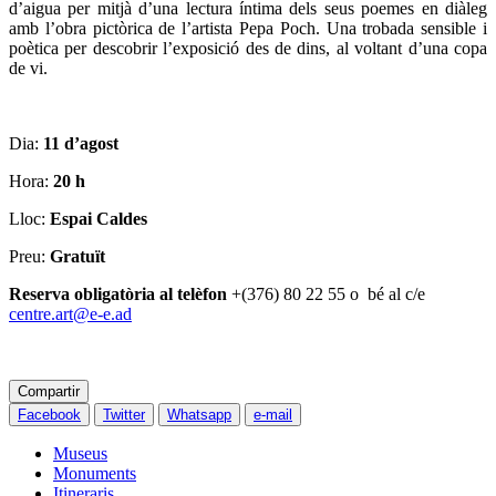
d’aigua per mitjà d’una lectura íntima dels seus poemes en diàleg
amb l’obra pictòrica de l’artista Pepa Poch. Una trobada sensible i
poètica per descobrir l’exposició des de dins, al voltant d’una copa
de vi.
Dia:
11 d’agost
Hora:
20 h
Lloc:
Espai Caldes
Preu:
Gratuït
Reserva obligatòria al telèfon
+(376) 80 22 55 o bé al c/e
centre.art@e-e.ad
Compartir
Facebook
Twitter
Whatsapp
e-mail
Museus
Monuments
Itineraris