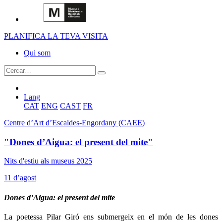
PLANIFICA LA TEVA VISITA
Qui som
Lang
CAT
ENG
CAST
FR
Centre d’Art d’Escaldes-Engordany (CAEE)
"Dones d’Aigua: el present del mite"
Nits d'estiu als museus 2025
11 d’agost
Dones d’Aigua: el present del mite
La poetessa Pilar Giró ens submergeix en el món de les dones