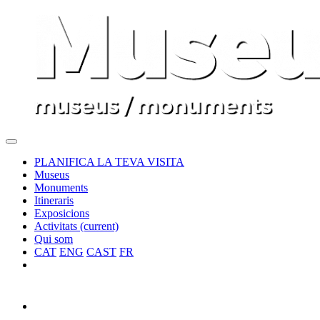
PLANIFICA LA TEVA VISITA
Museus
Monuments
Itineraris
Exposicions
Activitats
(current)
Qui som
CAT
ENG
CAST
FR