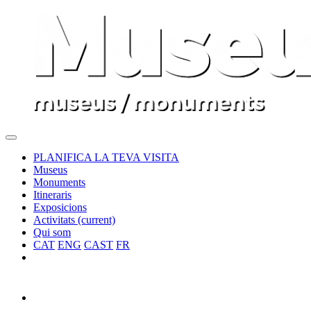
PLANIFICA LA TEVA VISITA
Museus
Monuments
Itineraris
Exposicions
Activitats
(current)
Qui som
CAT
ENG
CAST
FR