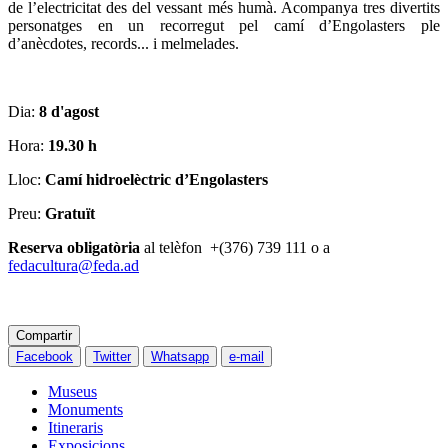
de l’electricitat des del vessant més humà. Acompanya tres divertits
personatges en un recorregut pel camí d’Engolasters ple
d’anècdotes, records... i melmelades.
Dia:
8 d'agost
Hora:
19.30
h
Lloc:
Camí hidroelèctric d’Engolasters
Preu:
Gratuït
Reserva obligatòria
al telèfon +(376) 739 111 o a
fedacultura@feda.ad
Compartir
Facebook
Twitter
Whatsapp
e-mail
Museus
Monuments
Itineraris
Exposicions