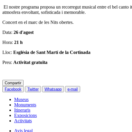
El nostre programa proposa un recorregut musical entre el bel canto it
atmosfera envoltant, sofisticada i memorable.
Concert en el marc de les Nits obertes.
Data:
26 d'agost
Hora:
21 h
Lloc:
Església de Sant Martí de la Cortinada
Preu:
Activitat gratuïta
Compartir
Facebook
Twitter
Whatsapp
e-mail
Museus
Monuments
Itineraris
Exposicions
Activitats
Avis legal