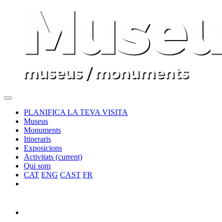
PLANIFICA LA TEVA VISITA
Museus
Monuments
Itineraris
Exposicions
Activitats
(current)
Qui som
CAT
ENG
CAST
FR