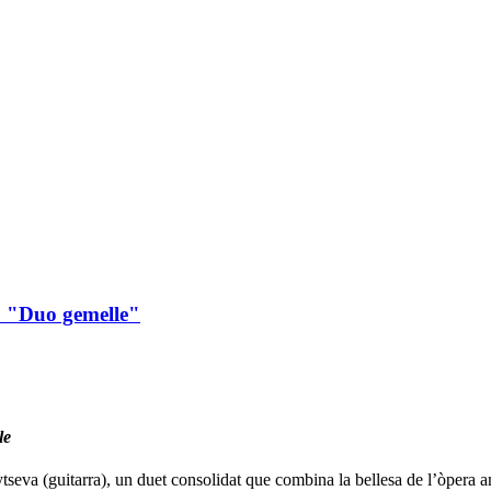
a. "Duo gemelle"
le
va (guitarra), un duet consolidat que combina la bellesa de l’òpera amb 