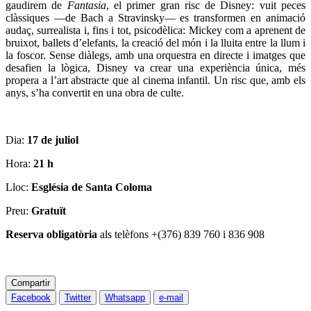
gaudirem de
Fantasia
, el primer gran risc de Disney: vuit peces
clàssiques —de Bach a Stravinsky— es transformen en animació
audaç, surrealista i, fins i tot, psicodèlica: Mickey com a aprenent de
bruixot, ballets d’elefants, la creació del món i la lluita entre la llum i
la foscor. Sense diàlegs, amb una orquestra en directe i imatges que
desafien la lògica, Disney va crear una experiència única, més
propera a l’art abstracte que al cinema infantil. Un risc que, amb els
anys, s’ha convertit en una obra de culte.
Dia:
17
de juliol
Hora:
21
h
Lloc:
Església de Santa Coloma
Preu:
Gratuït
Reserva obligatòria
als telèfons +(376) 839 760 i 836 908
Compartir
Facebook
Twitter
Whatsapp
e-mail