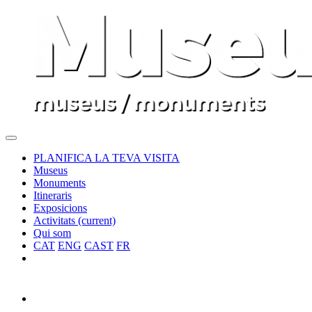
PLANIFICA LA TEVA VISITA
Museus
Monuments
Itineraris
Exposicions
Activitats
(current)
Qui som
CAT
ENG
CAST
FR