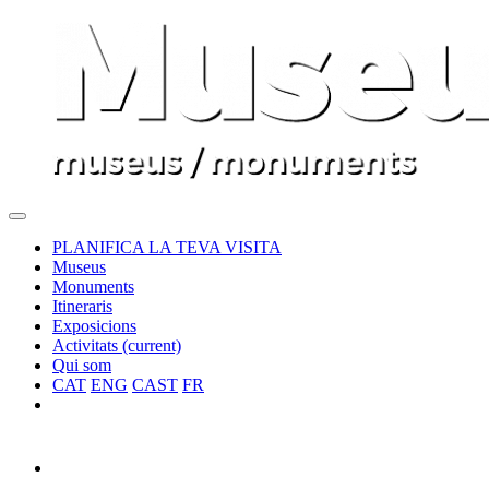
PLANIFICA LA TEVA VISITA
Museus
Monuments
Itineraris
Exposicions
Activitats
(current)
Qui som
CAT
ENG
CAST
FR