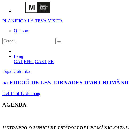
PLANIFICA LA TEVA VISITA
Qui som
Lang
CAT
ENG
CAST
FR
Espai Columba
5a EDICIÓ DE LES JORNADES D’ART ROMÀNI
Del 14 al 17 de maig
AGENDA
L’STRAPPO O L’INICI DE L’ESPOLI DEL ROMÀNIC CATAL